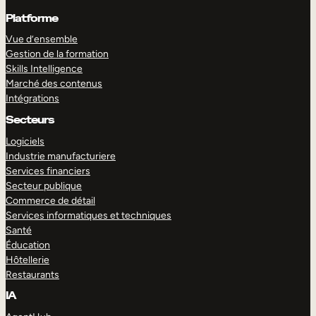
Platforme
Vue d’ensemble
Gestion de la formation
Skills Intelligence
Marché des contenus
Intégrations
Secteurs
Logiciels
Industrie manufacturiere
Services financiers
Secteur publique
Commerce de détail
Services informatiques et techniques
Santé
Éducation
Hôtellerie
Restaurants
IA