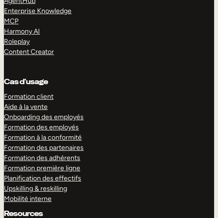
AgentHub
Enterprise Knowledge
MCP
Harmony AI
Roleplay
Content Creator
Cas d’usage
Formation client
Aide à la vente
Onboarding des employés
Formation des employés
Formation à la conformité
Formation des partenaires
Formation des adhérents
Formation première ligne
Planification des effectifs
Upskilling & reskilling
Mobilité interne
Resources