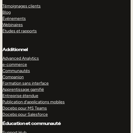
Témoignages clients
Blog
Événements
Webinaires
Études et rapports
Additionnel
Advanced Analytics
e-commerce
Communautés
Companion
Formation sans interface
Apprentissage gamifié
Entreprise étendue
Publication d’applications mobiles
Docebo pour MS Teams
Docebo pour Salesforce
Éducation et communauté
Support Hub