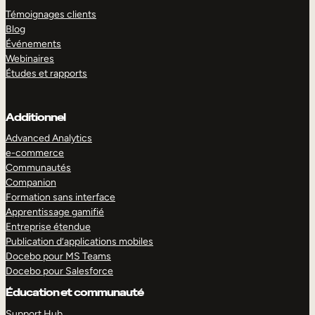
Témoignages clients
Blog
Événements
Webinaires
Études et rapports
Additionnel
Advanced Analytics
e-commerce
Communautés
Companion
Formation sans interface
Apprentissage gamifié
Entreprise étendue
Publication d’applications mobiles
Docebo pour MS Teams
Docebo pour Salesforce
Éducation et communauté
Support Hub