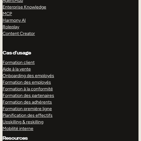
AgentHub
Enterprise Knowledge
MCP
Harmony AI
Roleplay
Content Creator
Cas d’usage
Formation client
Aide à la vente
Onboarding des employés
Formation des employés
Formation à la conformité
Formation des partenaires
Formation des adhérents
Formation première ligne
Planification des effectifs
Upskilling & reskilling
Mobilité interne
Resources