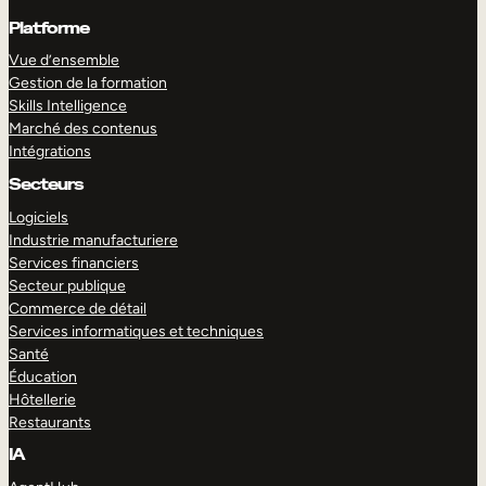
Platforme
Vue d’ensemble
Gestion de la formation
Skills Intelligence
Marché des contenus
Intégrations
Secteurs
Logiciels
Industrie manufacturiere
Services financiers
Secteur publique
Commerce de détail
Services informatiques et techniques
Santé
Éducation
Hôtellerie
Restaurants
IA