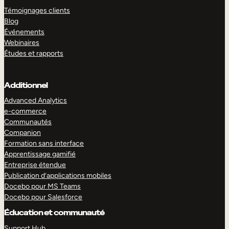
Témoignages clients
Blog
Événements
Webinaires
Études et rapports
Additionnel
Advanced Analytics
e-commerce
Communautés
Companion
Formation sans interface
Apprentissage gamifié
Entreprise étendue
Publication d’applications mobiles
Docebo pour MS Teams
Docebo pour Salesforce
Éducation et communauté
Support Hub