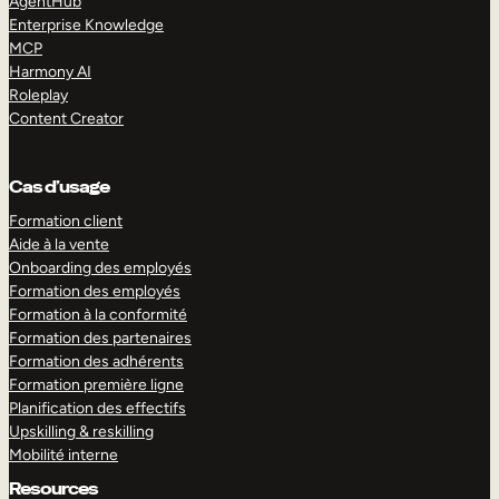
AgentHub
Enterprise Knowledge
MCP
Harmony AI
Roleplay
Content Creator
Cas d’usage
Formation client
Aide à la vente
Onboarding des employés
Formation des employés
Formation à la conformité
Formation des partenaires
Formation des adhérents
Formation première ligne
Planification des effectifs
Upskilling & reskilling
Mobilité interne
Resources