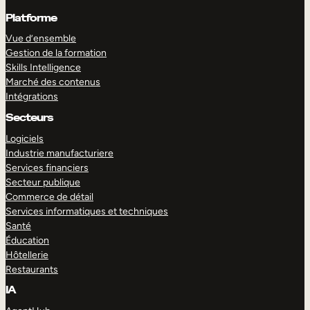
Platforme
Vue d’ensemble
Gestion de la formation
Skills Intelligence
Marché des contenus
Intégrations
Secteurs
Logiciels
Industrie manufacturiere
Services financiers
Secteur publique
Commerce de détail
Services informatiques et techniques
Santé
Éducation
Hôtellerie
Restaurants
IA