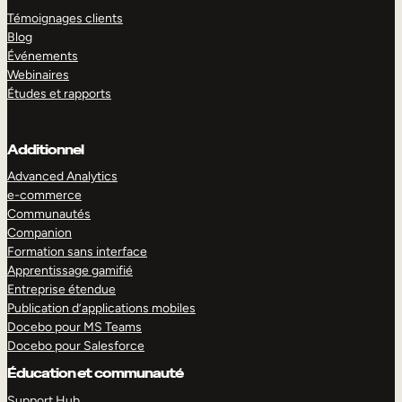
Témoignages clients
Blog
Événements
Webinaires
Études et rapports
Additionnel
Advanced Analytics
e-commerce
Communautés
Companion
Formation sans interface
Apprentissage gamifié
Entreprise étendue
Publication d’applications mobiles
Docebo pour MS Teams
Docebo pour Salesforce
Éducation et communauté
Support Hub