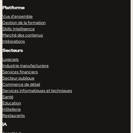
Platforme
Vue d’ensemble
Gestion de la formation
Skills Intelligence
Marché des contenus
Intégrations
Secteurs
Logiciels
Industrie manufacturiere
Services financiers
Secteur publique
Commerce de détail
Services informatiques et techniques
Santé
Éducation
Hôtellerie
Restaurants
IA