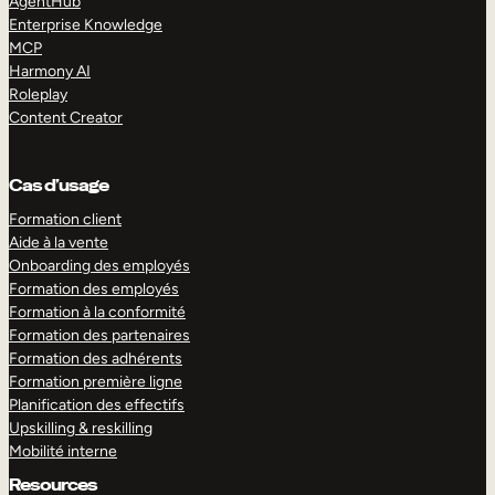
AgentHub
Enterprise Knowledge
MCP
Harmony AI
Roleplay
Content Creator
Cas d’usage
Formation client
Aide à la vente
Onboarding des employés
Formation des employés
Formation à la conformité
Formation des partenaires
Formation des adhérents
Formation première ligne
Planification des effectifs
Upskilling & reskilling
Mobilité interne
Resources