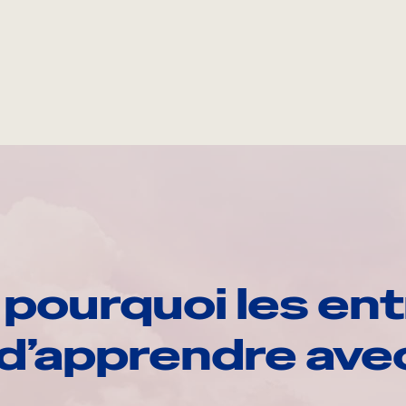
pourquoi les ent
d’apprendre av