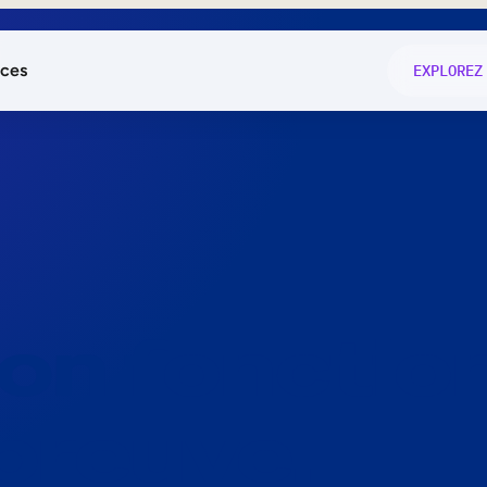
ces
EXPLOREZ
és
on fonctio
té
e
 preuve.