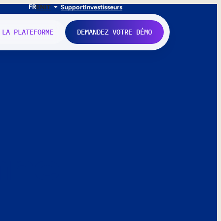
FR
EN
IT
Support
Investisseurs
 LA PLATEFORME
DEMANDEZ VOTRE DÉMO
nne.