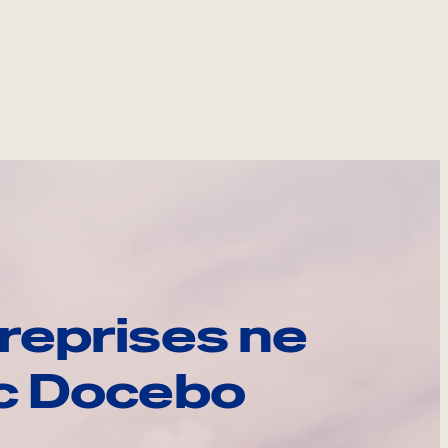
reprises ne
ec Docebo