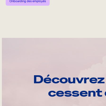
Onboarding des employés
Découvrez 
cessent 