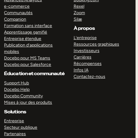
e-commerce
Rexel
Communautés
Zoom
Companion
Silæ
Formation sans interface
À propos
Apprentissage gamifié
L’entreprise
Entreprise étendue
Ressources graphiques
Publication d’applications
Investisseurs
mobiles
Carrières
Docebo pour MS Teams
Récompenses
Docebo pour Salesforce
Infos IA
Éducation et communauté
Contactez-nous
Support Hub
Docebo Help
Docebo Community
Mises à jour des produits
Solutions
Entreprise
Secteur publique
Partenaires