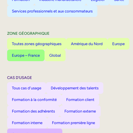
Services professionnels et aux consommateurs
ZONE GÉOGRAPHIQUE
Toutes zones géographiques
Amérique du Nord
Europe
Europe – France
Global
CAS D’USAGE
Tous cas d'usage
Développement des talents
Formation à la conformité
Formation client
Formation des adhérents
Formation externe
Formation interne
Formation première ligne