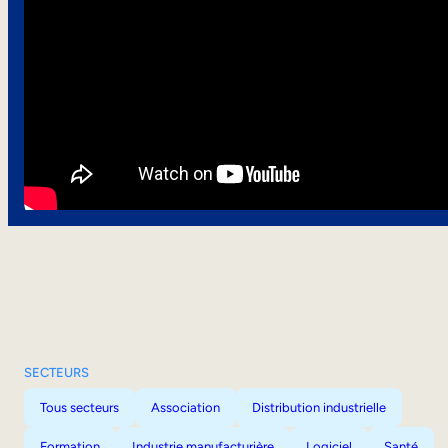
SECTEURS
Tous secteurs
Association
Distribution industrielle
Formation
Industrie manufacturière
Logiciel
Santé