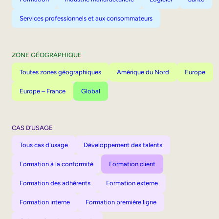
Services professionnels et aux consommateurs
ZONE GÉOGRAPHIQUE
Toutes zones géographiques
Amérique du Nord
Europe
Europe – France
Global
CAS D’USAGE
Tous cas d'usage
Développement des talents
Formation à la conformité
Formation client
Formation des adhérents
Formation externe
Formation interne
Formation première ligne