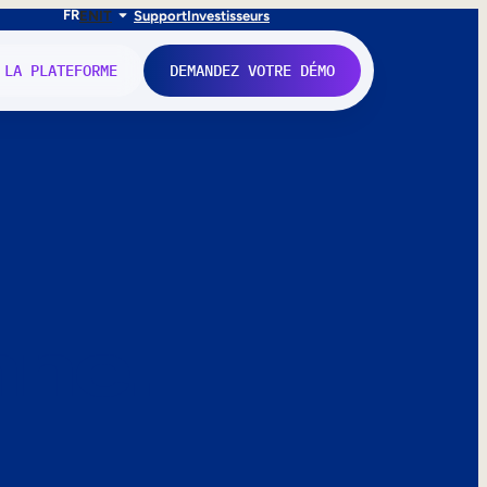
FR
EN
IT
Support
Investisseurs
 LA PLATEFORME
DEMANDEZ VOTRE DÉMO
nne.