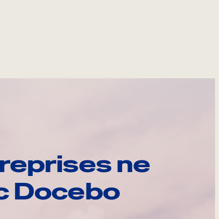
reprises ne
ec Docebo