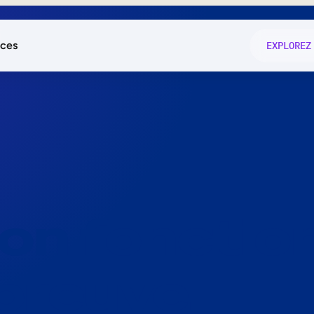
ces
EXPLOREZ
és
on fonctio
té
e
 preuve.