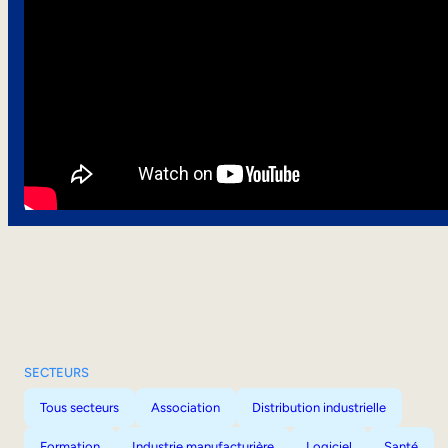
SECTEURS
Tous secteurs
Association
Distribution industrielle
Formation
Industrie manufacturière
Logiciel
Santé