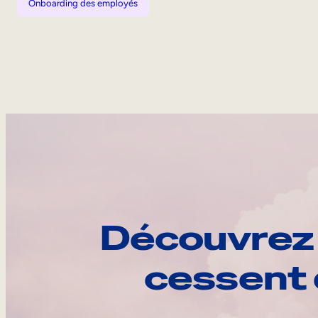
Onboarding des employés
Découvrez 
cessent 