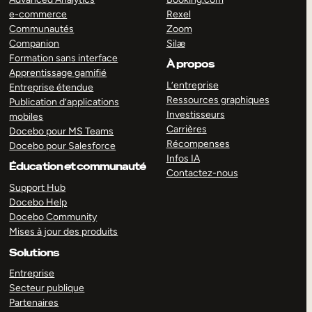
e-commerce
Rexel
Communautés
Zoom
Companion
Silæ
Formation sans interface
À propos
Apprentissage gamifié
L’entreprise
Entreprise étendue
Ressources graphiques
Publication d’applications
Investisseurs
mobiles
Carrières
Docebo pour MS Teams
Récompenses
Docebo pour Salesforce
Infos IA
Éducation et communauté
Contactez-nous
Support Hub
Docebo Help
Docebo Community
Mises à jour des produits
Solutions
Entreprise
Secteur publique
Partenaires