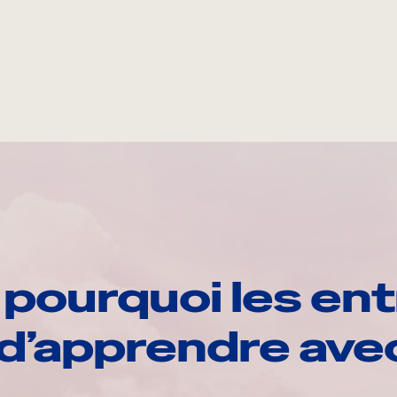
pourquoi les ent
d’apprendre av