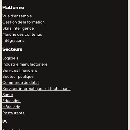
Platforme
Vue d’ensemble
Gestion de la formation
Skills Intelligence
Marché des contenus
Intégrations
Secteurs
Logiciels
Industrie manufacturiere
Services financiers
Secteur publique
Commerce de détail
Services informatiques et techniques
Santé
Éducation
Hôtellerie
Restaurants
IA