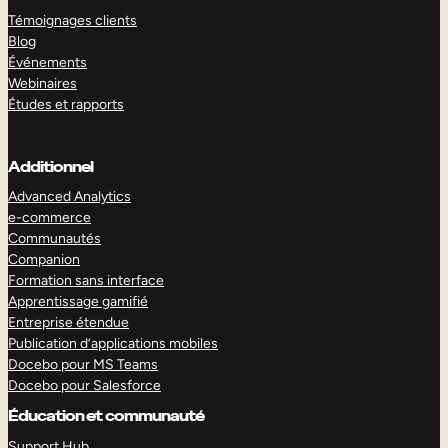
Témoignages clients
Blog
Événements
Webinaires
Études et rapports
Additionnel
Advanced Analytics
e-commerce
Communautés
Companion
Formation sans interface
Apprentissage gamifié
Entreprise étendue
Publication d’applications mobiles
Docebo pour MS Teams
Docebo pour Salesforce
Éducation et communauté
Support Hub