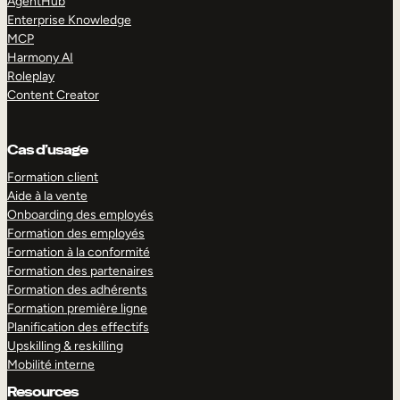
AgentHub
Enterprise Knowledge
MCP
Harmony AI
Roleplay
Content Creator
Cas d’usage
Formation client
Aide à la vente
Onboarding des employés
Formation des employés
Formation à la conformité
Formation des partenaires
Formation des adhérents
Formation première ligne
Planification des effectifs
Upskilling & reskilling
Mobilité interne
Resources