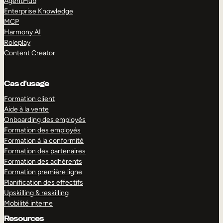
AgentHub
Enterprise Knowledge
MCP
Harmony AI
Roleplay
Content Creator
Cas d’usage
Formation client
Aide à la vente
Onboarding des employés
Formation des employés
Formation à la conformité
Formation des partenaires
Formation des adhérents
Formation première ligne
Planification des effectifs
Upskilling & reskilling
Mobilité interne
Resources