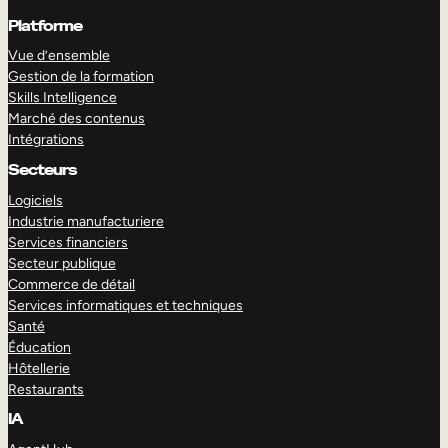
Platforme
Vue d’ensemble
Gestion de la formation
Skills Intelligence
Marché des contenus
Intégrations
Secteurs
Logiciels
Industrie manufacturiere
Services financiers
Secteur publique
Commerce de détail
Services informatiques et techniques
Santé
Éducation
Hôtellerie
Restaurants
IA