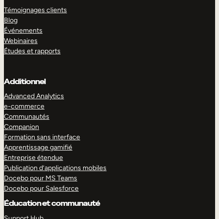
Témoignages clients
Blog
Événements
Webinaires
Études et rapports
Additionnel
Advanced Analytics
e-commerce
Communautés
Companion
Formation sans interface
Apprentissage gamifié
Entreprise étendue
Publication d’applications mobiles
Docebo pour MS Teams
Docebo pour Salesforce
Éducation et communauté
Support Hub