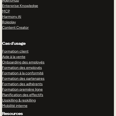
AgentHub
Enterprise Knowledge
MCP
Harmony AI
Roleplay
Content Creator
Cas d’usage
Formation client
Aide à la vente
Onboarding des employés
Formation des employés
Formation à la conformité
Formation des partenaires
Formation des adhérents
Formation première ligne
Planification des effectifs
Upskilling & reskilling
Mobilité interne
Resources