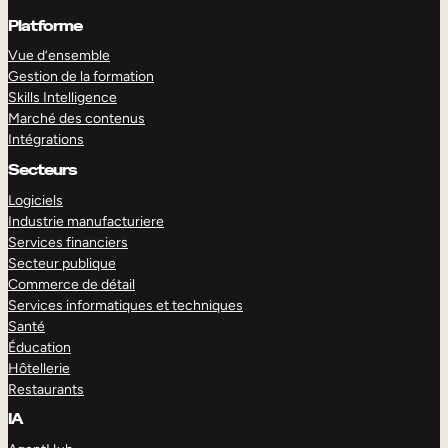
Platforme
Vue d’ensemble
Gestion de la formation
Skills Intelligence
Marché des contenus
Intégrations
Secteurs
Logiciels
Industrie manufacturiere
Services financiers
Secteur publique
Commerce de détail
Services informatiques et techniques
Santé
Éducation
Hôtellerie
Restaurants
IA