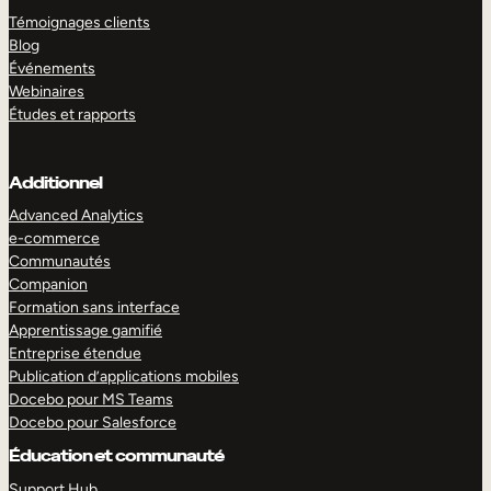
Témoignages clients
Blog
Événements
Webinaires
Études et rapports
Additionnel
Advanced Analytics
e-commerce
Communautés
Companion
Formation sans interface
Apprentissage gamifié
Entreprise étendue
Publication d’applications mobiles
Docebo pour MS Teams
Docebo pour Salesforce
Éducation et communauté
Support Hub