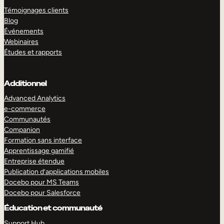
Témoignages clients
Blog
Événements
Webinaires
Études et rapports
Additionnel
Advanced Analytics
e-commerce
Communautés
Companion
Formation sans interface
Apprentissage gamifié
Entreprise étendue
Publication d’applications mobiles
Docebo pour MS Teams
Docebo pour Salesforce
Éducation et communauté
Support Hub