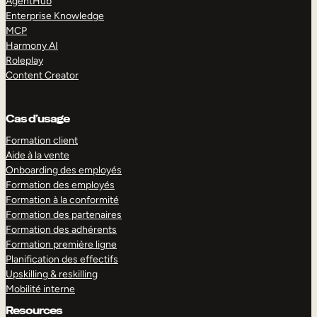
AgentHub
Enterprise Knowledge
MCP
Harmony AI
Roleplay
Content Creator
Cas d’usage
Formation client
Aide à la vente
Onboarding des employés
Formation des employés
Formation à la conformité
Formation des partenaires
Formation des adhérents
Formation première ligne
Planification des effectifs
Upskilling & reskilling
Mobilité interne
Resources