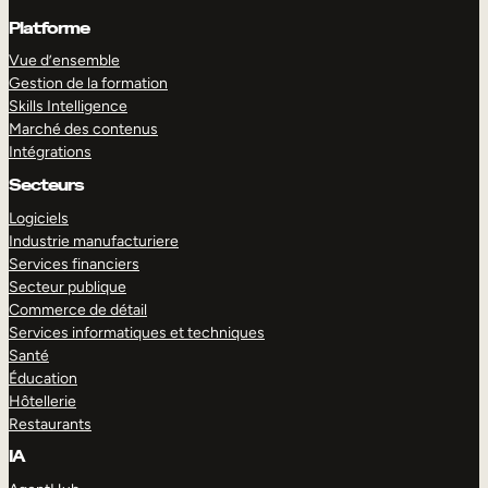
Platforme
Vue d’ensemble
Gestion de la formation
Skills Intelligence
Marché des contenus
Intégrations
Secteurs
Logiciels
Industrie manufacturiere
Services financiers
Secteur publique
Commerce de détail
Services informatiques et techniques
Santé
Éducation
Hôtellerie
Restaurants
IA