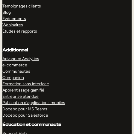
Témoignages clients
Blog
Événements
Webinaires
Études et rapports
Additionnel
Advanced Analytics
e-commerce
Communautés
Companion
Formation sans interface
Apprentissage gamifié
Entreprise étendue
Publication d’applications mobiles
Docebo pour MS Teams
Docebo pour Salesforce
Éducation et communauté
Support Hub