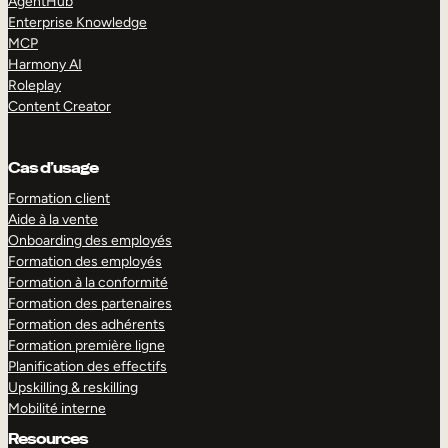
AgentHub
Enterprise Knowledge
MCP
Harmony AI
Roleplay
Content Creator
Cas d’usage
Formation client
Aide à la vente
Onboarding des employés
Formation des employés
Formation à la conformité
Formation des partenaires
Formation des adhérents
Formation première ligne
Planification des effectifs
Upskilling & reskilling
Mobilité interne
Resources