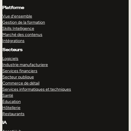
Platforme
Vue d’ensemble
Gestion de la formation
Skills Intelligence
Marché des contenus
Intégrations
Secteurs
Logiciels
Industrie manufacturiere
Services financiers
Secteur publique
Commerce de détail
Services informatiques et techniques
Santé
Éducation
Hôtellerie
Restaurants
IA