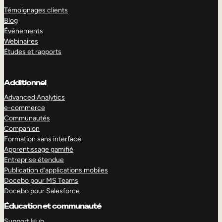
Témoignages clients
Blog
Événements
Webinaires
Études et rapports
Additionnel
Advanced Analytics
e-commerce
Communautés
Companion
Formation sans interface
Apprentissage gamifié
Entreprise étendue
Publication d’applications mobiles
Docebo pour MS Teams
Docebo pour Salesforce
Éducation et communauté
Support Hub