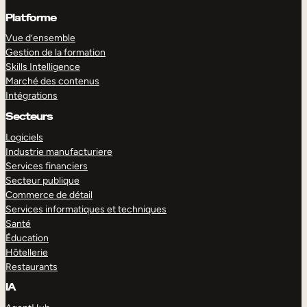
Platforme
Vue d’ensemble
Gestion de la formation
Skills Intelligence
Marché des contenus
Intégrations
Secteurs
Logiciels
Industrie manufacturiere
Services financiers
Secteur publique
Commerce de détail
Services informatiques et techniques
Santé
Éducation
Hôtellerie
Restaurants
IA