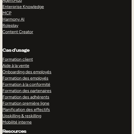
AgentHub
Enterprise Knowledge
MCP
Harmony AI
Roleplay
Content Creator
Cas d’usage
Formation client
Aide à la vente
Onboarding des employés
Formation des employés
Formation à la conformité
Formation des partenaires
Formation des adhérents
Formation première ligne
Planification des effectifs
Upskilling & reskilling
Mobilité interne
Resources