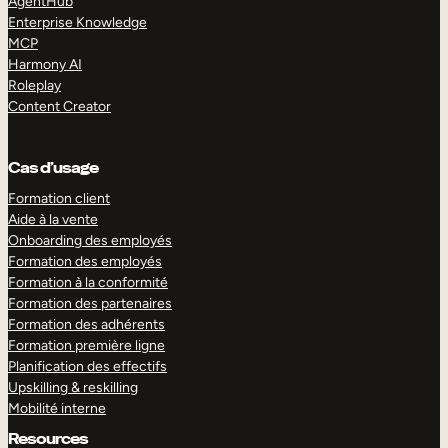
AgentHub
Enterprise Knowledge
MCP
Harmony AI
Roleplay
Content Creator
Cas d’usage
Formation client
Aide à la vente
Onboarding des employés
Formation des employés
Formation à la conformité
Formation des partenaires
Formation des adhérents
Formation première ligne
Planification des effectifs
Upskilling & reskilling
Mobilité interne
Resources