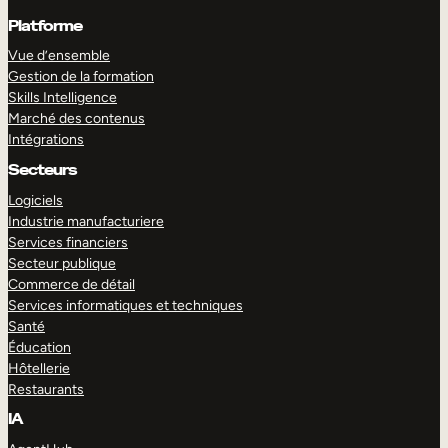
Platforme
Vue d’ensemble
Gestion de la formation
Skills Intelligence
Marché des contenus
Intégrations
Secteurs
Logiciels
Industrie manufacturiere
Services financiers
Secteur publique
Commerce de détail
Services informatiques et techniques
Santé
Éducation
Hôtellerie
Restaurants
IA