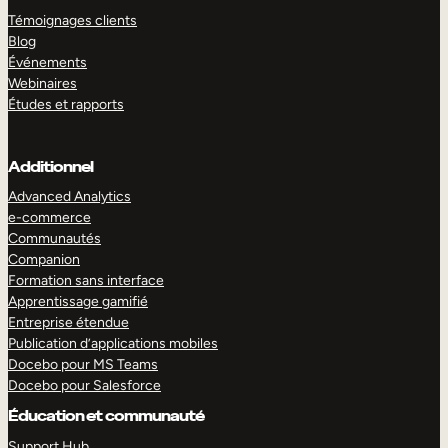
Témoignages clients
Blog
Événements
Webinaires
Études et rapports
Additionnel
Advanced Analytics
e-commerce
Communautés
Companion
Formation sans interface
Apprentissage gamifié
Entreprise étendue
Publication d’applications mobiles
Docebo pour MS Teams
Docebo pour Salesforce
Éducation et communauté
Support Hub