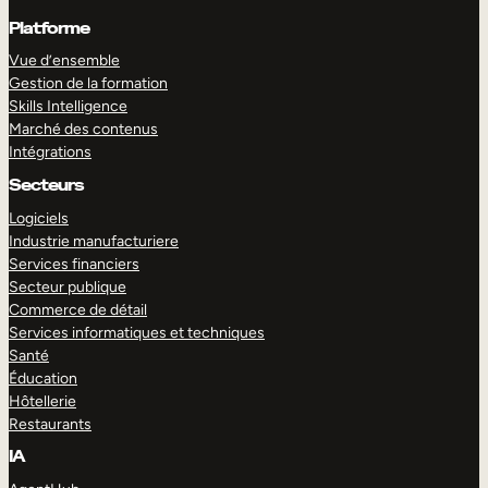
Platforme
Vue d’ensemble
Gestion de la formation
Skills Intelligence
Marché des contenus
Intégrations
Secteurs
Logiciels
Industrie manufacturiere
Services financiers
Secteur publique
Commerce de détail
Services informatiques et techniques
Santé
Éducation
Hôtellerie
Restaurants
IA