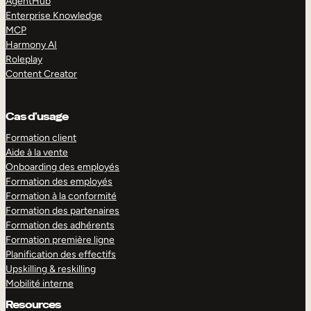
AgentHub
Enterprise Knowledge
MCP
Harmony AI
Roleplay
Content Creator
Cas d’usage
Formation client
Aide à la vente
Onboarding des employés
Formation des employés
Formation à la conformité
Formation des partenaires
Formation des adhérents
Formation première ligne
Planification des effectifs
Upskilling & reskilling
Mobilité interne
Resources