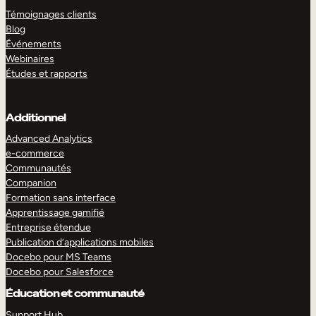
Témoignages clients
Blog
Événements
Webinaires
Études et rapports
Additionnel
Advanced Analytics
e-commerce
Communautés
Companion
Formation sans interface
Apprentissage gamifié
Entreprise étendue
Publication d’applications mobiles
Docebo pour MS Teams
Docebo pour Salesforce
Éducation et communauté
Support Hub