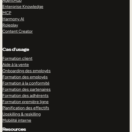
AgentHub
Enterprise Knowledge
MCP
Harmony AI
Roleplay
Content Creator
Cas d’usage
Formation client
Aide à la vente
Onboarding des employés
Formation des employés
Formation à la conformité
Formation des partenaires
Formation des adhérents
Formation première ligne
Planification des effectifs
Upskilling & reskilling
Mobilité interne
Resources