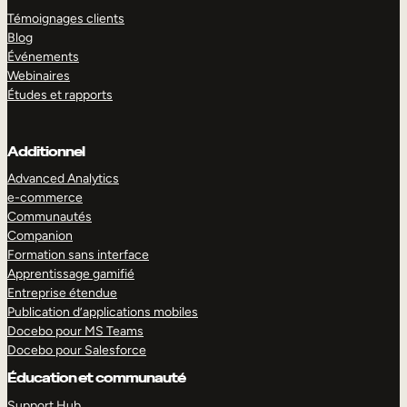
Témoignages clients
Blog
Événements
Webinaires
Études et rapports
Additionnel
Advanced Analytics
e-commerce
Communautés
Companion
Formation sans interface
Apprentissage gamifié
Entreprise étendue
Publication d’applications mobiles
Docebo pour MS Teams
Docebo pour Salesforce
Éducation et communauté
Support Hub