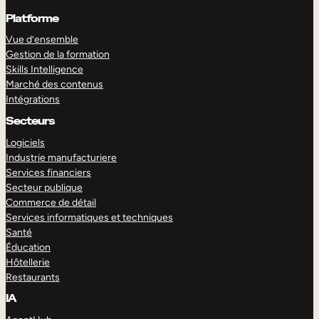
Platforme
Vue d’ensemble
Gestion de la formation
Skills Intelligence
Marché des contenus
Intégrations
Secteurs
Logiciels
Industrie manufacturiere
Services financiers
Secteur publique
Commerce de détail
Services informatiques et techniques
Santé
Éducation
Hôtellerie
Restaurants
IA