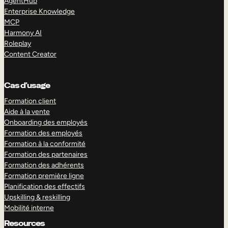
AgentHub
Enterprise Knowledge
MCP
Harmony AI
Roleplay
Content Creator
Cas d’usage
Formation client
Aide à la vente
Onboarding des employés
Formation des employés
Formation à la conformité
Formation des partenaires
Formation des adhérents
Formation première ligne
Planification des effectifs
Upskilling & reskilling
Mobilité interne
Resources