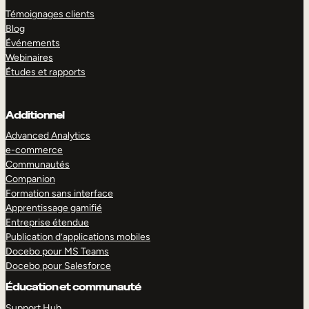
Témoignages clients
Blog
Événements
Webinaires
Études et rapports
Additionnel
Advanced Analytics
e-commerce
Communautés
Companion
Formation sans interface
Apprentissage gamifié
Entreprise étendue
Publication d’applications mobiles
Docebo pour MS Teams
Docebo pour Salesforce
Éducation et communauté
Support Hub