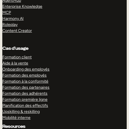
AgentHub
Enterprise Knowledge
MCP
Harmony AI
Roleplay
Content Creator
Cas d’usage
Formation client
Aide à la vente
Onboarding des employés
Formation des employés
Formation à la conformité
Formation des partenaires
Formation des adhérents
Formation première ligne
Planification des effectifs
Upskilling & reskilling
Mobilité interne
Resources