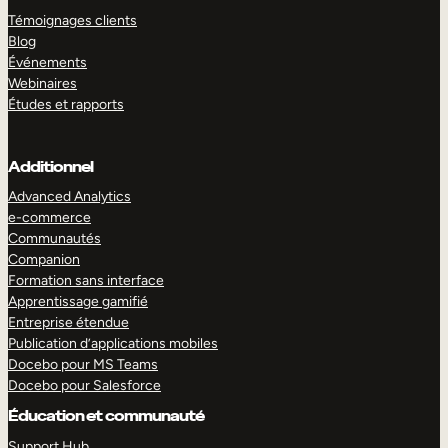
Témoignages clients
Blog
Événements
Webinaires
Études et rapports
Additionnel
Advanced Analytics
e-commerce
Communautés
Companion
Formation sans interface
Apprentissage gamifié
Entreprise étendue
Publication d’applications mobiles
Docebo pour MS Teams
Docebo pour Salesforce
Éducation et communauté
Support Hub