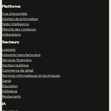
Platforme
Vue d’ensemble
Gestion de la formation
Skills Intelligence
Marché des contenus
Intégrations
Secteurs
Logiciels
Industrie manufacturiere
Services financiers
Secteur publique
Commerce de détail
Services informatiques et techniques
Santé
Éducation
Hôtellerie
Restaurants
IA