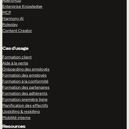
AgentHub
Enterprise Knowledge
MCP
Harmony AI
Roleplay
Content Creator
Cas d’usage
Formation client
Aide à la vente
Onboarding des employés
Formation des employés
Formation à la conformité
Formation des partenaires
Formation des adhérents
Formation première ligne
Planification des effectifs
Upskilling & reskilling
Mobilité interne
Resources