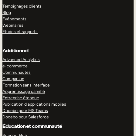
Témoignages clients
Blog
Événements
Webinaires
Études et rapports
Additionnel
Advanced Analytics
e-commerce
Communautés
Companion
Formation sans interface
Apprentissage gamifié
Entreprise étendue
Publication d’applications mobiles
Docebo pour MS Teams
Docebo pour Salesforce
Éducation et communauté
Support Hub