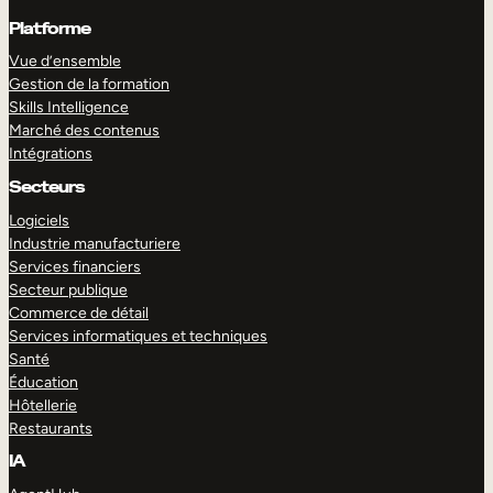
Platforme
Vue d’ensemble
Gestion de la formation
Skills Intelligence
Marché des contenus
Intégrations
Secteurs
Logiciels
Industrie manufacturiere
Services financiers
Secteur publique
Commerce de détail
Services informatiques et techniques
Santé
Éducation
Hôtellerie
Restaurants
IA