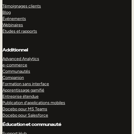
Témoignages clients
Blog
Événements
Webinaires
Études et rapports
Additionnel
Advanced Analytics
e-commerce
Communautés
Companion
Formation sans interface
Apprentissage gamifié
Entreprise étendue
Publication d’applications mobiles
Docebo pour MS Teams
Docebo pour Salesforce
Éducation et communauté
Support Hub