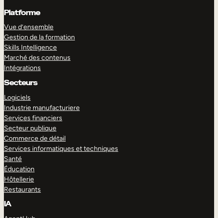
Platforme
Vue d’ensemble
Gestion de la formation
Skills Intelligence
Marché des contenus
Intégrations
Secteurs
Logiciels
Industrie manufacturiere
Services financiers
Secteur publique
Commerce de détail
Services informatiques et techniques
Santé
Éducation
Hôtellerie
Restaurants
IA