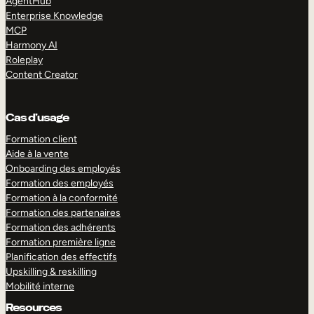
AgentHub
Enterprise Knowledge
MCP
Harmony AI
Roleplay
Content Creator
Cas d’usage
Formation client
Aide à la vente
Onboarding des employés
Formation des employés
Formation à la conformité
Formation des partenaires
Formation des adhérents
Formation première ligne
Planification des effectifs
Upskilling & reskilling
Mobilité interne
Resources