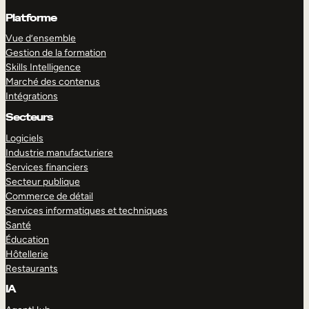
Platforme
Vue d’ensemble
Gestion de la formation
Skills Intelligence
Marché des contenus
Intégrations
Secteurs
Logiciels
Industrie manufacturiere
Services financiers
Secteur publique
Commerce de détail
Services informatiques et techniques
Santé
Éducation
Hôtellerie
Restaurants
IA