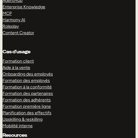
AgentHub
Enterprise Knowledge
MCP
Harmony AI
Roleplay
Content Creator
Cas d’usage
Formation client
Aide à la vente
Onboarding des employés
Formation des employés
Formation à la conformité
Formation des partenaires
Formation des adhérents
Formation première ligne
Planification des effectifs
Upskilling & reskilling
Mobilité interne
Resources