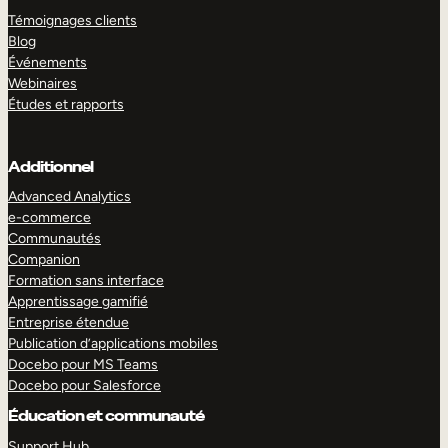
Témoignages clients
Blog
Événements
Webinaires
Études et rapports
Additionnel
Advanced Analytics
e-commerce
Communautés
Companion
Formation sans interface
Apprentissage gamifié
Entreprise étendue
Publication d’applications mobiles
Docebo pour MS Teams
Docebo pour Salesforce
Éducation et communauté
Support Hub