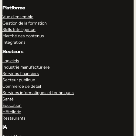
Platforme
Vue d’ensemble
Gestion de la formation
Skills Intelligence
Marché des contenus
Intégrations
Secteurs
Logiciels
Industrie manufacturiere
Services financiers
Secteur publique
Commerce de détail
Services informatiques et techniques
Santé
Éducation
Hôtellerie
Restaurants
IA