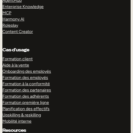
AgentHub
Enterprise Knowledge
MCP
Harmony AI
Roleplay
Content Creator
Cas d’usage
Formation client
Aide à la vente
Onboarding des employés
Formation des employés
Formation à la conformité
Formation des partenaires
Formation des adhérents
Formation première ligne
Planification des effectifs
Upskilling & reskilling
Mobilité interne
Resources