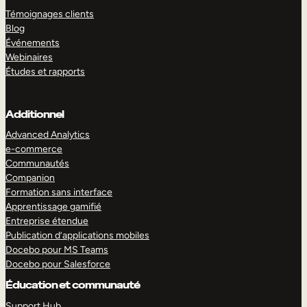
Témoignages clients
Blog
Événements
Webinaires
Études et rapports
Additionnel
Advanced Analytics
e-commerce
Communautés
Companion
Formation sans interface
Apprentissage gamifié
Entreprise étendue
Publication d’applications mobiles
Docebo pour MS Teams
Docebo pour Salesforce
Éducation et communauté
Support Hub