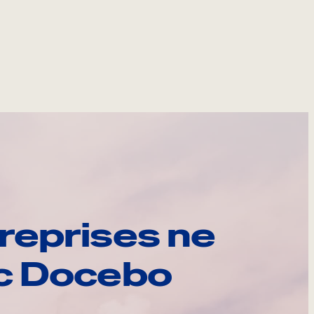
reprises ne
ec Docebo