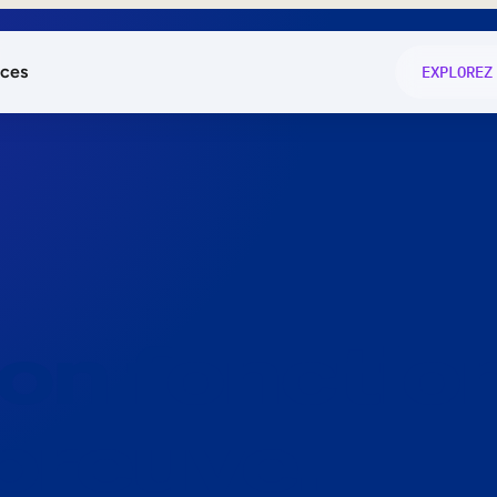
ces
EXPLOREZ
és
on fonctio
té
e
 preuve.