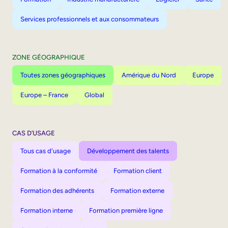
Services professionnels et aux consommateurs
ZONE GÉOGRAPHIQUE
Toutes zones géographiques
Amérique du Nord
Europe
Europe – France
Global
CAS D’USAGE
Tous cas d'usage
Développement des talents
Formation à la conformité
Formation client
Formation des adhérents
Formation externe
Formation interne
Formation première ligne