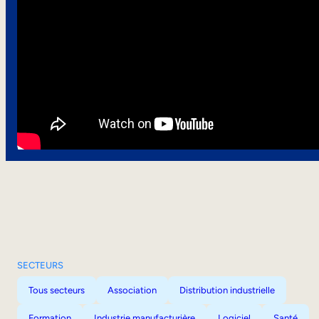
SECTEURS
Tous secteurs
Association
Distribution industrielle
Formation
Industrie manufacturière
Logiciel
Santé