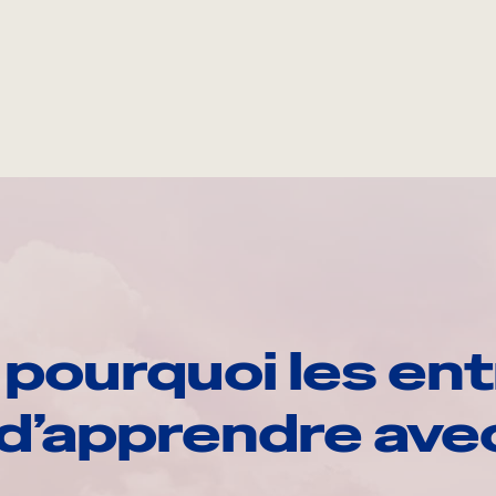
pourquoi les ent
d’apprendre av