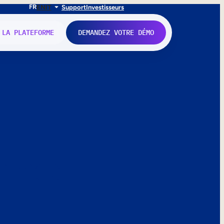
FR
EN
IT
Support
Investisseurs
 LA PLATEFORME
DEMANDEZ VOTRE DÉMO
nne.