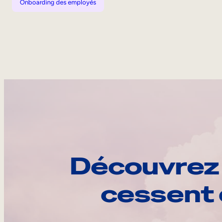
Onboarding des employés
Découvrez 
cessent 