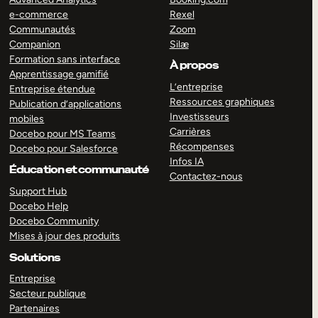
e-commerce
Rexel
Communautés
Zoom
Companion
Silæ
Formation sans interface
À propos
Apprentissage gamifié
L’entreprise
Entreprise étendue
Ressources graphiques
Publication d’applications
Investisseurs
mobiles
Carrières
Docebo pour MS Teams
Récompenses
Docebo pour Salesforce
Infos IA
Éducation et communauté
Contactez-nous
Support Hub
Docebo Help
Docebo Community
Mises à jour des produits
Solutions
Entreprise
Secteur publique
Partenaires