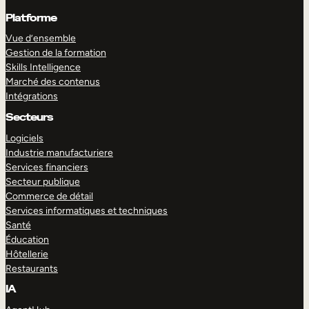
Platforme
Vue d’ensemble
Gestion de la formation
Skills Intelligence
Marché des contenus
Intégrations
Secteurs
Logiciels
Industrie manufacturiere
Services financiers
Secteur publique
Commerce de détail
Services informatiques et techniques
Santé
Éducation
Hôtellerie
Restaurants
IA