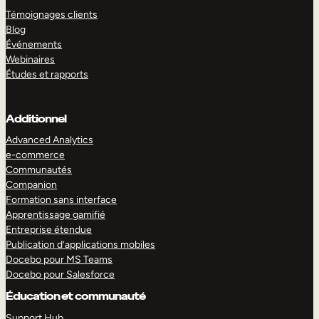
Témoignages clients
Blog
Événements
Webinaires
Études et rapports
Additionnel
Advanced Analytics
e-commerce
Communautés
Companion
Formation sans interface
Apprentissage gamifié
Entreprise étendue
Publication d’applications mobiles
Docebo pour MS Teams
Docebo pour Salesforce
Éducation et communauté
Support Hub