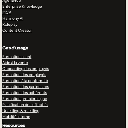
AgentHub
Enterprise Knowledge
MCP
Harmony AI
Roleplay
Content Creator
Cas d’usage
Formation client
Aide à la vente
Onboarding des employés
Formation des employés
Formation à la conformité
Formation des partenaires
Formation des adhérents
Formation première ligne
Planification des effectifs
Upskilling & reskilling
Mobilité interne
Resources