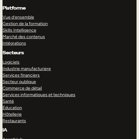
Platforme
Vue d’ensemble
Gestion de la formation
Skills Intelligence
Marché des contenus
Intégrations
Secteurs
Logiciels
Industrie manufacturiere
Services financiers
Secteur publique
Commerce de détail
Services informatiques et techniques
Santé
Éducation
Hôtellerie
Restaurants
IA