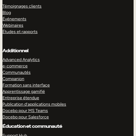
Témoignages clients
Blog
Événements
Webinaires
Études et rapports
Additionnel
Advanced Analytics
e-commerce
Communautés
Companion
Formation sans interface
Apprentissage gamifié
Entreprise étendue
Publication d’applications mobiles
Docebo pour MS Teams
Docebo pour Salesforce
Éducation et communauté
Support Hub