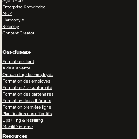
AgentHub
Enterprise Knowledge
MCP
Harmony AI
Roleplay
Content Creator
Cas d’usage
Formation client
Aide à la vente
Onboarding des employés
Formation des employés
Formation à la conformité
Formation des partenaires
Formation des adhérents
Formation première ligne
Planification des effectifs
Upskilling & reskilling
Mobilité interne
Resources