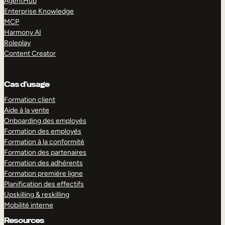
AgentHub
Enterprise Knowledge
MCP
Harmony AI
Roleplay
Content Creator
Cas d’usage
Formation client
Aide à la vente
Onboarding des employés
Formation des employés
Formation à la conformité
Formation des partenaires
Formation des adhérents
Formation première ligne
Planification des effectifs
Upskilling & reskilling
Mobilité interne
Resources