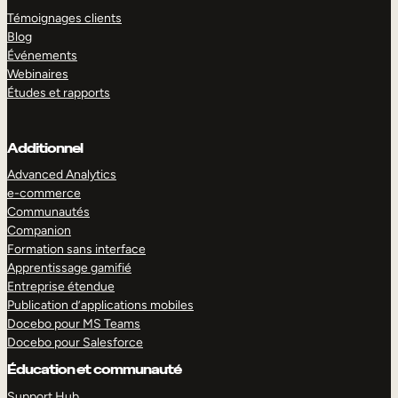
Témoignages clients
Blog
Événements
Webinaires
Études et rapports
Additionnel
Advanced Analytics
e-commerce
Communautés
Companion
Formation sans interface
Apprentissage gamifié
Entreprise étendue
Publication d’applications mobiles
Docebo pour MS Teams
Docebo pour Salesforce
Éducation et communauté
Support Hub