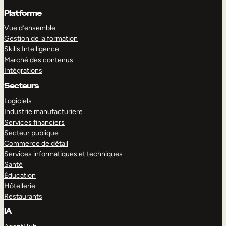
Platforme
Vue d’ensemble
Gestion de la formation
Skills Intelligence
Marché des contenus
Intégrations
Secteurs
Logiciels
Industrie manufacturiere
Services financiers
Secteur publique
Commerce de détail
Services informatiques et techniques
Santé
Éducation
Hôtellerie
Restaurants
IA