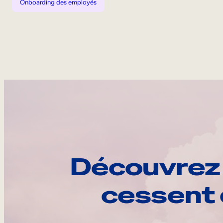
Onboarding des employés
Découvrez 
cessent 