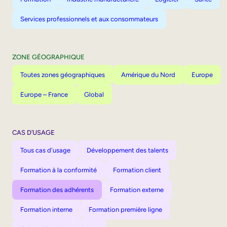
Services professionnels et aux consommateurs
ZONE GÉOGRAPHIQUE
Toutes zones géographiques
Amérique du Nord
Europe
Europe – France
Global
CAS D’USAGE
Tous cas d'usage
Développement des talents
Formation à la conformité
Formation client
Formation des adhérents
Formation externe
Formation interne
Formation première ligne