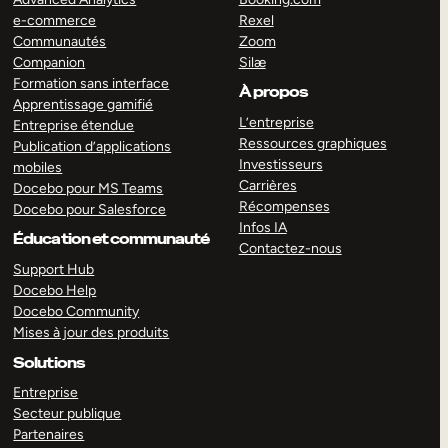
e-commerce
Rexel
Communautés
Zoom
Companion
Silæ
Formation sans interface
À propos
Apprentissage gamifié
L’entreprise
Entreprise étendue
Ressources graphiques
Publication d’applications
Investisseurs
mobiles
Carrières
Docebo pour MS Teams
Récompenses
Docebo pour Salesforce
Infos IA
Éducation et communauté
Contactez-nous
Support Hub
Docebo Help
Docebo Community
Mises à jour des produits
Solutions
Entreprise
Secteur publique
Partenaires