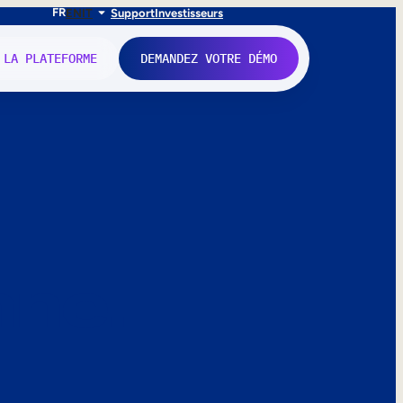
FR
EN
IT
Support
Investisseurs
 LA PLATEFORME
DEMANDEZ VOTRE DÉMO
nne.