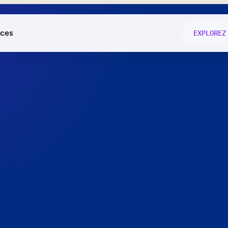
ces
EXPLOREZ
és
on fonctio
té
e
 preuve.