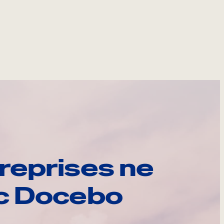
reprises ne
ec Docebo