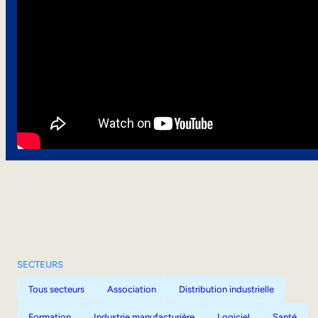
SECTEURS
Tous secteurs
Association
Distribution industrielle
Formation
Industrie manufacturière
Logiciel
Santé