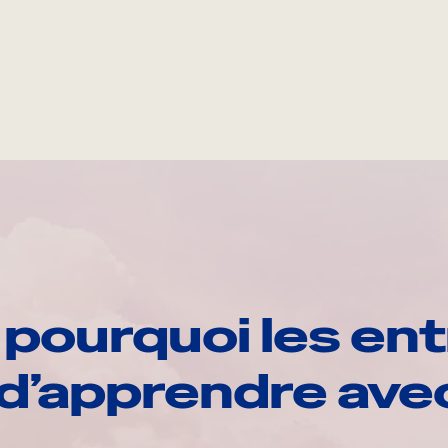
pourquoi les ent
d’apprendre av