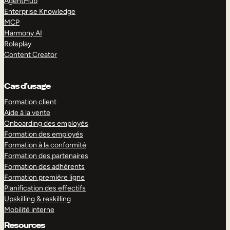
AgentHub
Enterprise Knowledge
MCP
Harmony AI
Roleplay
Content Creator
Cas d’usage
Formation client
Aide à la vente
Onboarding des employés
Formation des employés
Formation à la conformité
Formation des partenaires
Formation des adhérents
Formation première ligne
Planification des effectifs
Upskilling & reskilling
Mobilité interne
Resources