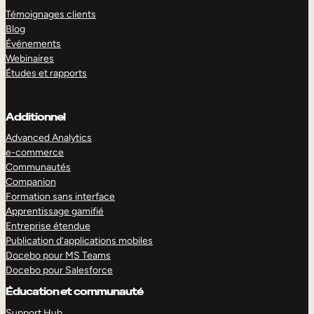
Témoignages clients
Blog
Événements
Webinaires
Études et rapports
Additionnel
Advanced Analytics
e-commerce
Communautés
Companion
Formation sans interface
Apprentissage gamifié
Entreprise étendue
Publication d’applications mobiles
Docebo pour MS Teams
Docebo pour Salesforce
Éducation et communauté
Support Hub