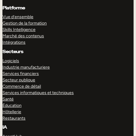
Platforme
Vue d’ensemble
Gestion de la formation
Skills Intelligence
Marché des contenus
Intégrations
Secteurs
Logiciels
Industrie manufacturiere
Services financiers
Secteur publique
Commerce de détail
Services informatiques et techniques
Santé
Éducation
Hôtellerie
Restaurants
IA