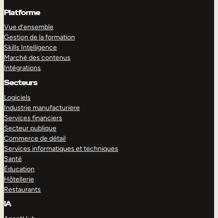
Platforme
Vue d’ensemble
Gestion de la formation
Skills Intelligence
Marché des contenus
Intégrations
Secteurs
Logiciels
Industrie manufacturiere
Services financiers
Secteur publique
Commerce de détail
Services informatiques et techniques
Santé
Éducation
Hôtellerie
Restaurants
IA