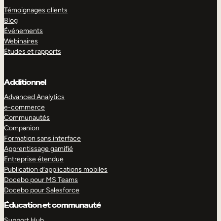
Témoignages clients
Blog
Événements
Webinaires
Études et rapports
Additionnel
Advanced Analytics
e-commerce
Communautés
Companion
Formation sans interface
Apprentissage gamifié
Entreprise étendue
Publication d’applications mobiles
Docebo pour MS Teams
Docebo pour Salesforce
Éducation et communauté
Support Hub