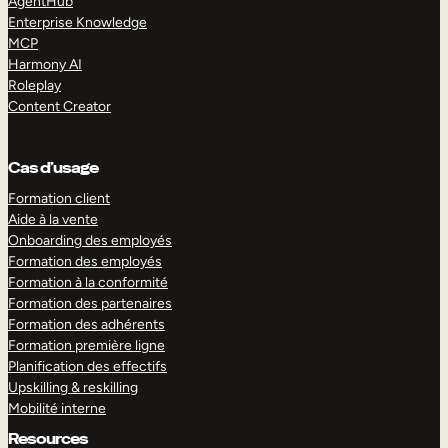
AgentHub
Enterprise Knowledge
MCP
Harmony AI
Roleplay
Content Creator
Cas d’usage
Formation client
Aide à la vente
Onboarding des employés
Formation des employés
Formation à la conformité
Formation des partenaires
Formation des adhérents
Formation première ligne
Planification des effectifs
Upskilling & reskilling
Mobilité interne
Resources