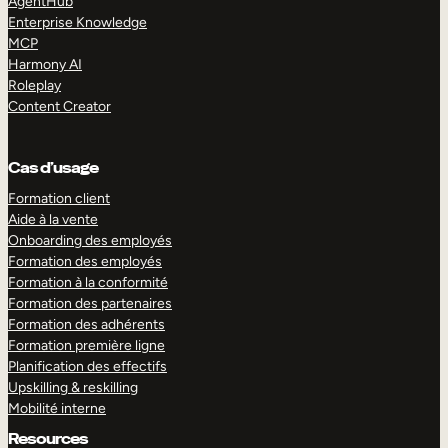
AgentHub
Enterprise Knowledge
MCP
Harmony AI
Roleplay
Content Creator
Cas d’usage
Formation client
Aide à la vente
Onboarding des employés
Formation des employés
Formation à la conformité
Formation des partenaires
Formation des adhérents
Formation première ligne
Planification des effectifs
Upskilling & reskilling
Mobilité interne
Resources