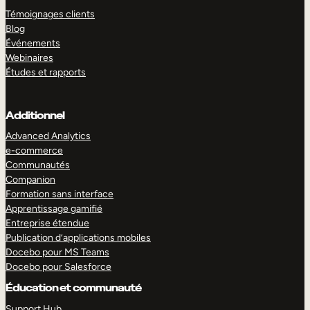
Témoignages clients
Blog
Événements
Webinaires
Études et rapports
Additionnel
Advanced Analytics
e-commerce
Communautés
Companion
Formation sans interface
Apprentissage gamifié
Entreprise étendue
Publication d’applications mobiles
Docebo pour MS Teams
Docebo pour Salesforce
Éducation et communauté
Support Hub