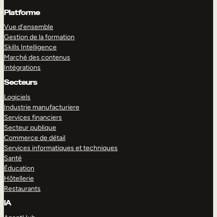
Platforme
Vue d’ensemble
Gestion de la formation
Skills Intelligence
Marché des contenus
Intégrations
Secteurs
Logiciels
Industrie manufacturiere
Services financiers
Secteur publique
Commerce de détail
Services informatiques et techniques
Santé
Éducation
Hôtellerie
Restaurants
IA