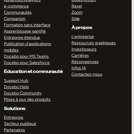
e-commerce
Rexel
Communautés
Zoom
Companion
Silæ
Formation sans interface
À propos
Apprentissage gamifié
L’entreprise
Entreprise étendue
Ressources graphiques
Publication d’applications
Investisseurs
mobiles
Carrières
Docebo pour MS Teams
Récompenses
Docebo pour Salesforce
Infos IA
Éducation et communauté
Contactez-nous
Support Hub
Docebo Help
Docebo Community
Mises à jour des produits
Solutions
Entreprise
Secteur publique
Partenaires