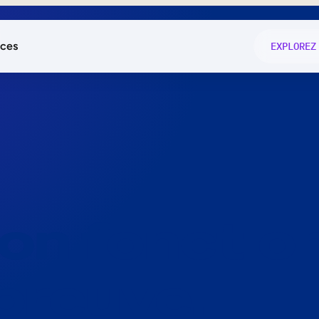
ces
EXPLOREZ
és
on fonctio
té
e
 preuve.