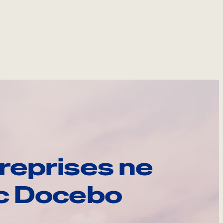
reprises ne
ec Docebo