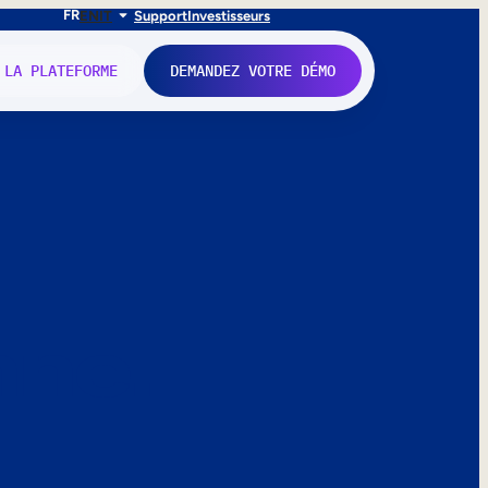
FR
EN
IT
Support
Investisseurs
 LA PLATEFORME
DEMANDEZ VOTRE DÉMO
nne.