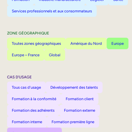
Services professionnels et aux consommateurs
ZONE GÉOGRAPHIQUE
Toutes zones géographiques
Amérique du Nord
Europe
Europe – France
Global
CAS D’USAGE
Tous cas d'usage
Développement des talents
Formation à la conformité
Formation client
Formation des adhérents
Formation externe
Formation interne
Formation première ligne