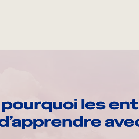
pourquoi les ent
d’apprendre av