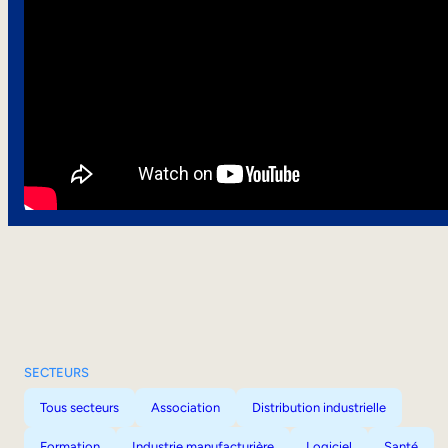
SECTEURS
Tous secteurs
Association
Distribution industrielle
Formation
Industrie manufacturière
Logiciel
Santé