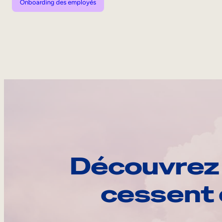
Onboarding des employés
Découvrez 
cessent 