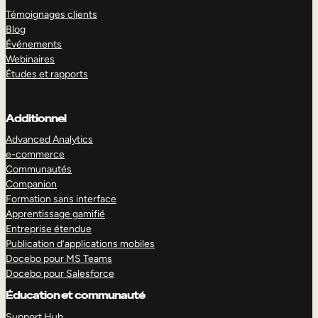
Témoignages clients
Blog
Événements
Webinaires
Études et rapports
Additionnel
Advanced Analytics
e-commerce
Communautés
Companion
Formation sans interface
Apprentissage gamifié
Entreprise étendue
Publication d’applications mobiles
Docebo pour MS Teams
Docebo pour Salesforce
Éducation et communauté
Support Hub