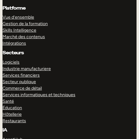
Platforme
Vue d’ensemble
Gestion de la formation
Skills Intelligence
Marché des contenus
Intégrations
Secteurs
Logiciels
Industrie manufacturiere
Services financiers
Secteur publique
Commerce de détail
Services informatiques et techniques
Santé
Éducation
Hôtellerie
Restaurants
IA