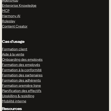
AgentHub
Enterprise Knowledge
MCP
Harmony AI
Roleplay
Content Creator
Cas d’usage
Formation client
Aide à la vente
Onboarding des employés
Formation des employés
Formation à la conformité
Formation des partenaires
Formation des adhérents
Formation première ligne
Planification des effectifs
Upskilling & reskilling
Mobilité interne
Resources