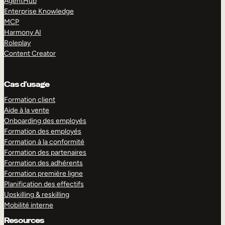
AgentHub
Enterprise Knowledge
MCP
Harmony AI
Roleplay
Content Creator
Cas d’usage
Formation client
Aide à la vente
Onboarding des employés
Formation des employés
Formation à la conformité
Formation des partenaires
Formation des adhérents
Formation première ligne
Planification des effectifs
Upskilling & reskilling
Mobilité interne
Resources