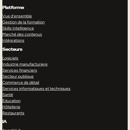
Platforme
Vue d’ensemble
Gestion de la formation
Skills Intelligence
Marché des contenus
Intégrations
Secteurs
Logiciels
Industrie manufacturiere
Services financiers
Secteur publique
Commerce de détail
Services informatiques et techniques
Santé
Éducation
Hôtellerie
Restaurants
IA