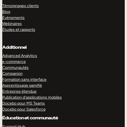
Témoignages clients
Blog
Événements
Webinaires
Études et rapports
Additionnel
Advanced Analytics
e-commerce
Communautés
Companion
Formation sans interface
Apprentissage gamifié
Entreprise étendue
Publication d’applications mobiles
Docebo pour MS Teams
Docebo pour Salesforce
Éducation et communauté
Support Hub