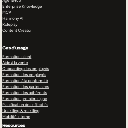
AgentHub
Enterprise Knowledge
MCP
Harmony AI
Roleplay
Content Creator
Cas d’usage
Formation client
Aide à la vente
Onboarding des employés
Formation des employés
Formation à la conformité
Formation des partenaires
Formation des adhérents
Formation première ligne
Planification des effectifs
Upskilling & reskilling
Mobilité interne
Resources