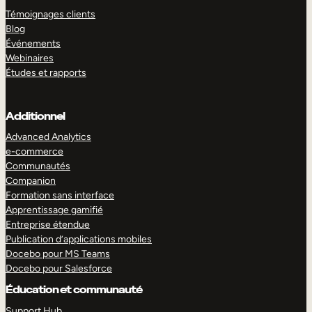
Témoignages clients
Blog
Événements
Webinaires
Études et rapports
Additionnel
Advanced Analytics
e-commerce
Communautés
Companion
Formation sans interface
Apprentissage gamifié
Entreprise étendue
Publication d’applications mobiles
Docebo pour MS Teams
Docebo pour Salesforce
Éducation et communauté
Support Hub