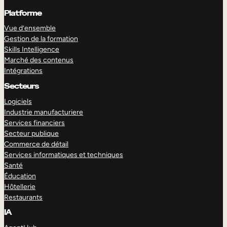
Platforme
Vue d’ensemble
Gestion de la formation
Skills Intelligence
Marché des contenus
Intégrations
Secteurs
Logiciels
Industrie manufacturiere
Services financiers
Secteur publique
Commerce de détail
Services informatiques et techniques
Santé
Éducation
Hôtellerie
Restaurants
IA