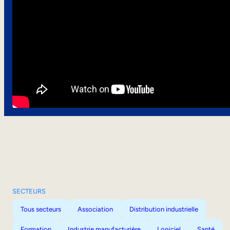
SECTEURS
Tous secteurs
Association
Distribution industrielle
Formation
Industrie manufacturière
Logiciel
Santé