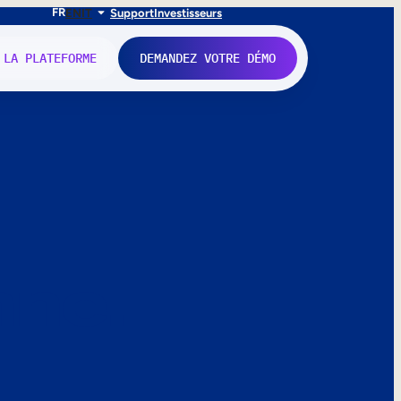
FR
EN
IT
Support
Investisseurs
 LA PLATEFORME
DEMANDEZ VOTRE DÉMO
nne.