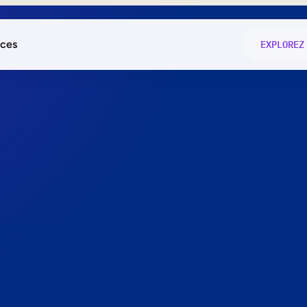
ces
EXPLOREZ
és
on fonctio
té
e
 preuve.