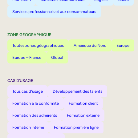
Services professionnels et aux consommateurs
ZONE GÉOGRAPHIQUE
Toutes zones géographiques
Amérique du Nord
Europe
Europe – France
Global
CAS D’USAGE
Tous cas d'usage
Développement des talents
Formation à la conformité
Formation client
Formation des adhérents
Formation externe
Formation interne
Formation première ligne