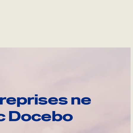
reprises ne
ec Docebo