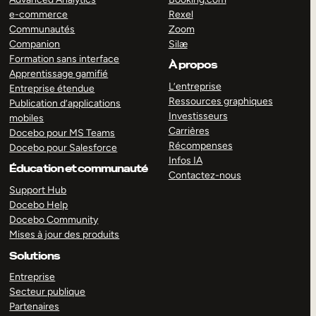
e-commerce
Rexel
Communautés
Zoom
Companion
Silæ
Formation sans interface
À propos
Apprentissage gamifié
L’entreprise
Entreprise étendue
Ressources graphiques
Publication d’applications
Investisseurs
mobiles
Carrières
Docebo pour MS Teams
Récompenses
Docebo pour Salesforce
Infos IA
Éducation et communauté
Contactez-nous
Support Hub
Docebo Help
Docebo Community
Mises à jour des produits
Solutions
Entreprise
Secteur publique
Partenaires