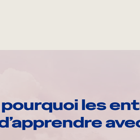
pourquoi les ent
d’apprendre av