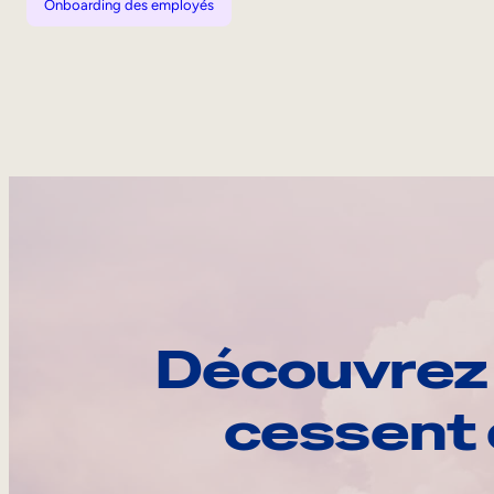
Onboarding des employés
Découvrez 
cessent 