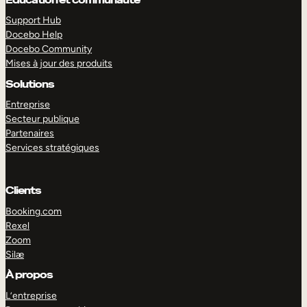
Support Hub
Docebo Help
Docebo Community
Mises à jour des produits
Solutions
Entreprise
Secteur publique
Partenaires
Services stratégiques
Clients
Booking.com
Rexel
Zoom
EXPLORER
DÉMO
Silæ
À propos
L’entreprise