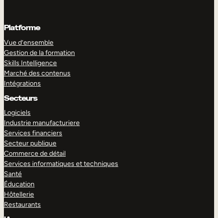
Platforme
Vue d’ensemble
Gestion de la formation
Skills Intelligence
Marché des contenus
Intégrations
Secteurs
Logiciels
Industrie manufacturiere
Services financiers
Secteur publique
Commerce de détail
Services informatiques et techniques
Santé
Éducation
Hôtellerie
Restaurants