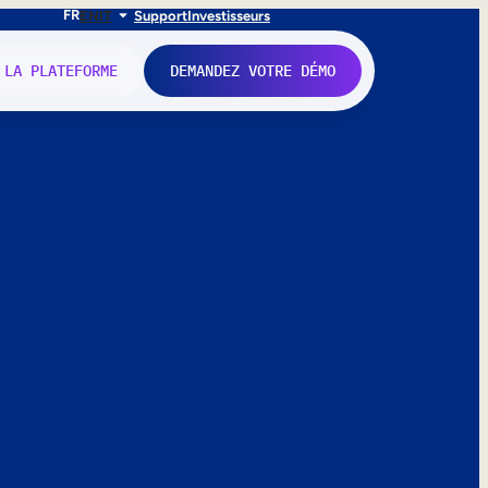
FR
EN
IT
Support
Investisseurs
 LA PLATEFORME
DEMANDEZ VOTRE DÉMO
nne.