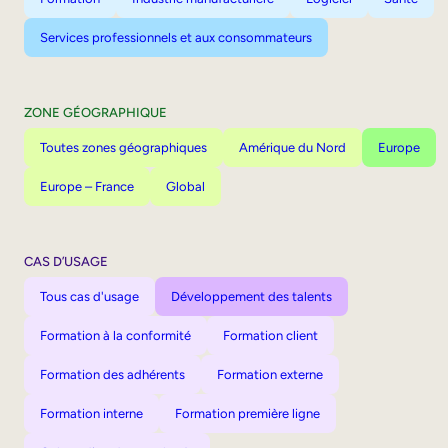
Services professionnels et aux consommateurs
ZONE GÉOGRAPHIQUE
Toutes zones géographiques
Amérique du Nord
Europe
Europe – France
Global
CAS D’USAGE
Tous cas d'usage
Développement des talents
Formation à la conformité
Formation client
Formation des adhérents
Formation externe
Formation interne
Formation première ligne