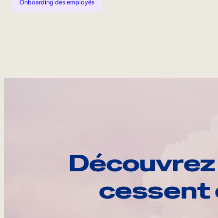
Onboarding des employés
Découvrez 
cessent 