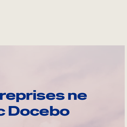
reprises ne
ec Docebo