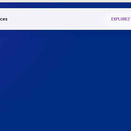
ces
EXPLOREZ
és
on fonctio
té
e
 preuve.