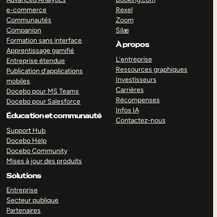
e-commerce
Rexel
Communautés
Zoom
Companion
Silæ
Formation sans interface
À propos
Apprentissage gamifié
L’entreprise
Entreprise étendue
Ressources graphiques
Publication d’applications
Investisseurs
mobiles
Carrières
Docebo pour MS Teams
Récompenses
Docebo pour Salesforce
Infos IA
Éducation et communauté
Contactez-nous
Support Hub
Docebo Help
Docebo Community
Mises à jour des produits
Solutions
Entreprise
Secteur publique
Partenaires