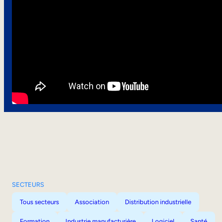
SECTEURS
Tous secteurs
Association
Distribution industrielle
Formation
Industrie manufacturière
Logiciel
Santé