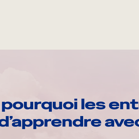
pourquoi les ent
d’apprendre av