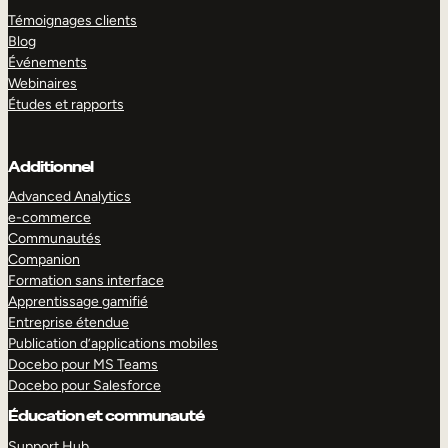
Témoignages clients
Blog
Événements
Webinaires
Études et rapports
Additionnel
Advanced Analytics
e-commerce
Communautés
Companion
Formation sans interface
Apprentissage gamifié
Entreprise étendue
Publication d’applications mobiles
Docebo pour MS Teams
Docebo pour Salesforce
Éducation et communauté
Support Hub