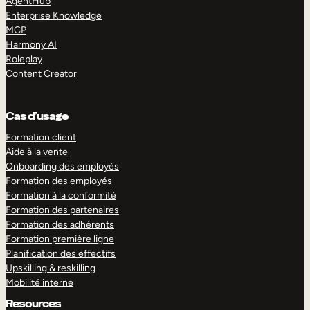
AgentHub
Enterprise Knowledge
MCP
Harmony AI
Roleplay
Content Creator
Cas d’usage
Formation client
Aide à la vente
Onboarding des employés
Formation des employés
Formation à la conformité
Formation des partenaires
Formation des adhérents
Formation première ligne
Planification des effectifs
Upskilling & reskilling
Mobilité interne
Resources