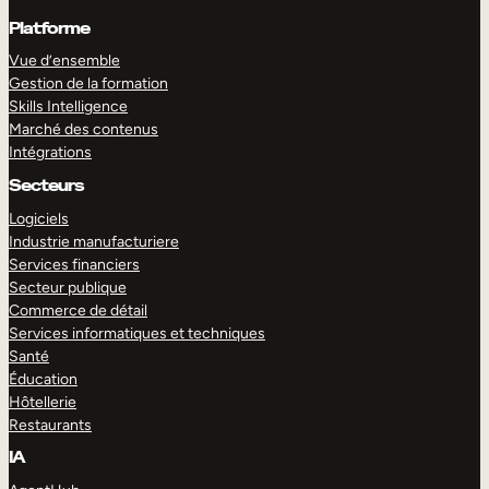
Platforme
Vue d’ensemble
Gestion de la formation
Skills Intelligence
Marché des contenus
Intégrations
Secteurs
Logiciels
Industrie manufacturiere
Services financiers
Secteur publique
Commerce de détail
Services informatiques et techniques
Santé
Éducation
Hôtellerie
Restaurants
IA