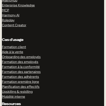
AgentHub
Enterprise Knowledge
MCP
Harmony AI
Roleplay
Content Creator
Cas d’usage
Formation client
Aide à la vente
Onboarding des employés
Formation des employés
Formation à la conformité
Formation des partenaires
Formation des adhérents
Formation première ligne
Planification des effectifs
Upskilling & reskilling
Mobilité interne
Resources