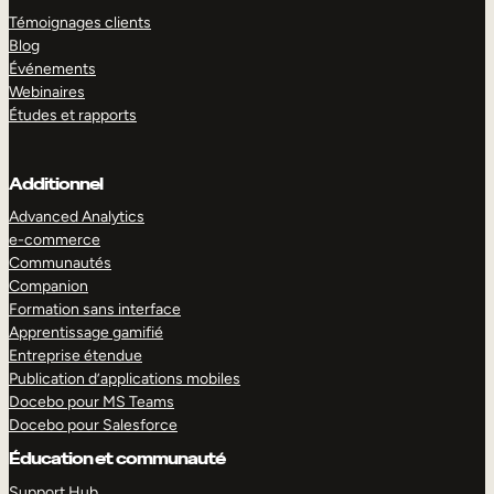
Témoignages clients
Blog
Événements
Webinaires
Études et rapports
Additionnel
Advanced Analytics
e-commerce
Communautés
Companion
Formation sans interface
Apprentissage gamifié
Entreprise étendue
Publication d’applications mobiles
Docebo pour MS Teams
Docebo pour Salesforce
Éducation et communauté
Support Hub