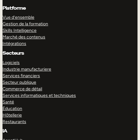
Platforme
Vue d’ensemble
Gestion de la formation
Skills Intelligence
Marché des contenus
Intégrations
Secteurs
Logiciels
Industrie manufacturiere
Services financiers
Secteur publique
Commerce de détail
Services informatiques et techniques
Santé
Éducation
Hôtellerie
Restaurants
IA