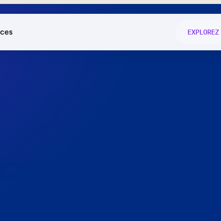
ces
EXPLOREZ
és
on fonctio
té
e
 preuve.