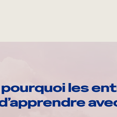
pourquoi les ent
d’apprendre av