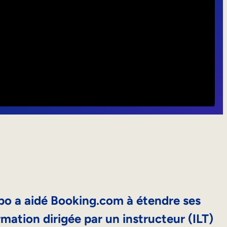
 a aidé Booking.com à étendre ses
ormation dirigée par un instructeur (ILT)