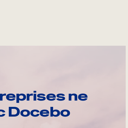
reprises ne
ec Docebo