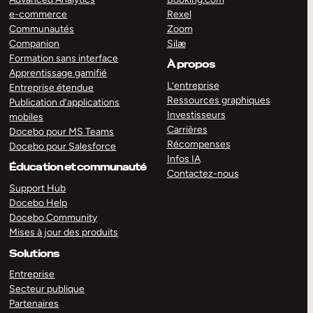
e-commerce
Rexel
Communautés
Zoom
Companion
Silæ
Formation sans interface
À propos
Apprentissage gamifié
L’entreprise
Entreprise étendue
Ressources graphiques
Publication d’applications
Investisseurs
mobiles
Carrières
Docebo pour MS Teams
Récompenses
Docebo pour Salesforce
Infos IA
Éducation et communauté
Contactez-nous
Support Hub
Docebo Help
Docebo Community
Mises à jour des produits
Solutions
Entreprise
Secteur publique
Partenaires