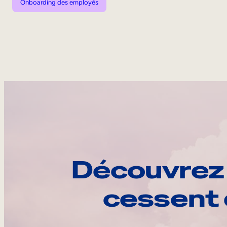
Onboarding des employés
Découvrez 
cessent 