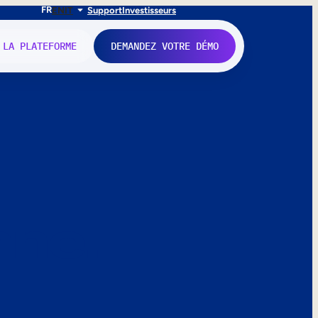
FR
EN
IT
Support
Investisseurs
 LA PLATEFORME
DEMANDEZ VOTRE DÉMO
nne.