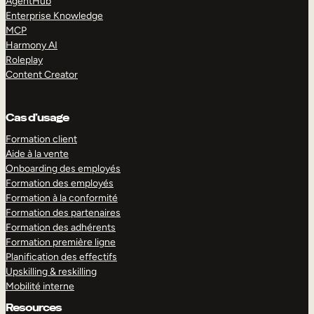
AgentHub
Enterprise Knowledge
MCP
Harmony AI
Roleplay
Content Creator
Cas d’usage
Formation client
Aide à la vente
Onboarding des employés
Formation des employés
Formation à la conformité
Formation des partenaires
Formation des adhérents
Formation première ligne
Planification des effectifs
Upskilling & reskilling
Mobilité interne
Resources