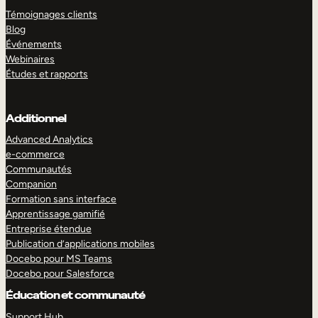
Témoignages clients
Blog
Événements
Webinaires
Études et rapports
Additionnel
Advanced Analytics
e-commerce
Communautés
Companion
Formation sans interface
Apprentissage gamifié
Entreprise étendue
Publication d’applications mobiles
Docebo pour MS Teams
Docebo pour Salesforce
Éducation et communauté
Support Hub