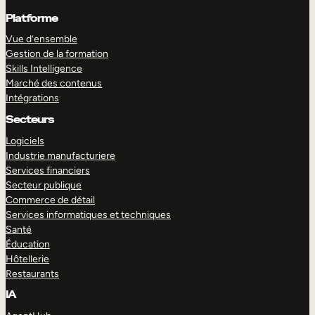
Platforme
Vue d’ensemble
Gestion de la formation
Skills Intelligence
Marché des contenus
Intégrations
Secteurs
Logiciels
Industrie manufacturiere
Services financiers
Secteur publique
Commerce de détail
Services informatiques et techniques
Santé
Éducation
Hôtellerie
Restaurants
IA