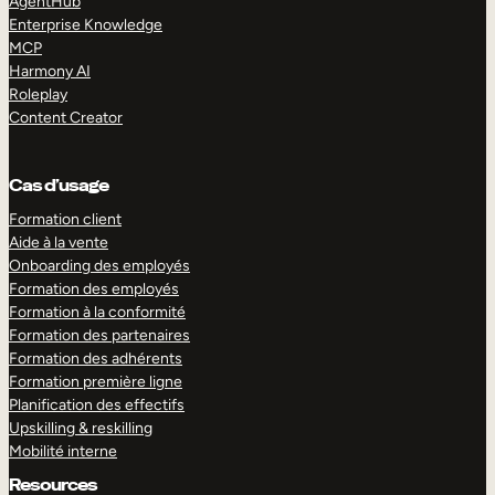
AgentHub
Enterprise Knowledge
MCP
Harmony AI
Roleplay
Content Creator
Cas d’usage
Formation client
Aide à la vente
Onboarding des employés
Formation des employés
Formation à la conformité
Formation des partenaires
Formation des adhérents
Formation première ligne
Planification des effectifs
Upskilling & reskilling
Mobilité interne
Resources