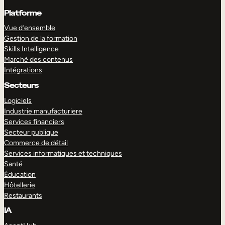
Platforme
Vue d’ensemble
Gestion de la formation
Skills Intelligence
Marché des contenus
Intégrations
Secteurs
Logiciels
Industrie manufacturiere
Services financiers
Secteur publique
Commerce de détail
Services informatiques et techniques
Santé
Éducation
Hôtellerie
Restaurants
IA