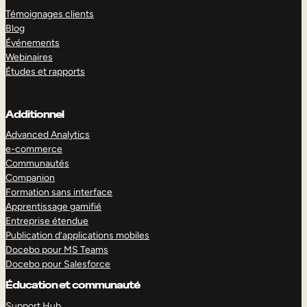
Témoignages clients
Blog
Événements
Webinaires
Études et rapports
Additionnel
Advanced Analytics
e-commerce
Communautés
Companion
Formation sans interface
Apprentissage gamifié
Entreprise étendue
Publication d’applications mobiles
Docebo pour MS Teams
Docebo pour Salesforce
Éducation et communauté
Support Hub