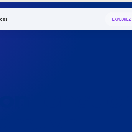
ces
EXPLOREZ
és
on fonctio
té
e
 preuve.