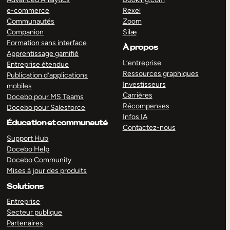
e-commerce
Rexel
Communautés
Zoom
Companion
Silæ
Formation sans interface
À propos
Apprentissage gamifié
L’entreprise
Entreprise étendue
Ressources graphiques
Publication d’applications
Investisseurs
mobiles
Carrières
Docebo pour MS Teams
Récompenses
Docebo pour Salesforce
Infos IA
Éducation et communauté
Contactez-nous
Support Hub
Docebo Help
Docebo Community
Mises à jour des produits
Solutions
Entreprise
Secteur publique
Partenaires