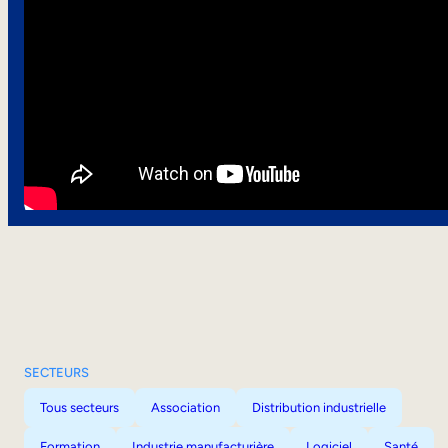
SECTEURS
Tous secteurs
Association
Distribution industrielle
Formation
Industrie manufacturière
Logiciel
Santé