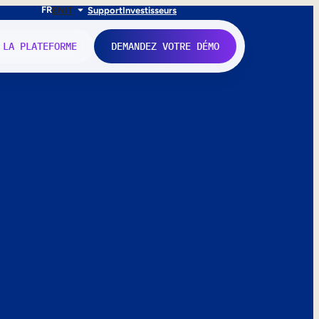
FR
EN
IT
Support
Investisseurs
 LA PLATEFORME
DEMANDEZ VOTRE DÉMO
nne.