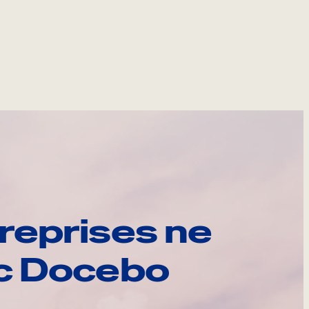
reprises ne
ec Docebo