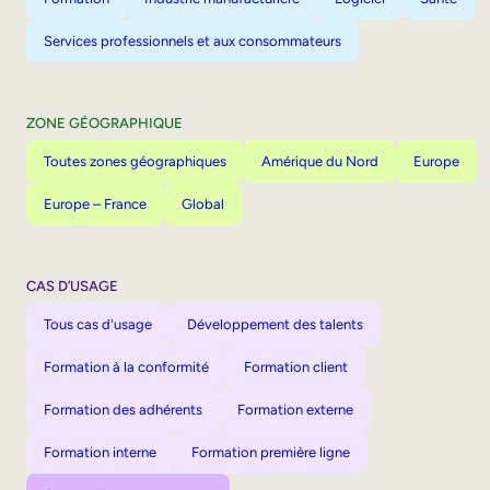
Services professionnels et aux consommateurs
ZONE GÉOGRAPHIQUE
Toutes zones géographiques
Amérique du Nord
Europe
Europe – France
Global
CAS D’USAGE
Tous cas d'usage
Développement des talents
Formation à la conformité
Formation client
Formation des adhérents
Formation externe
Formation interne
Formation première ligne