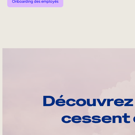
Onboarding des employés
Découvrez 
cessent 