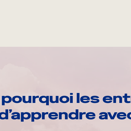
pourquoi les ent
d’apprendre av