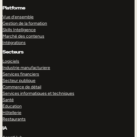
Platforme
Vue d’ensemble
Gestion de la formation
Skills Intelligence
Marché des contenus
Intégrations
Secteurs
Logiciels
Industrie manufacturiere
Services financiers
Secteur publique
Commerce de détail
Services informatiques et techniques
Santé
Éducation
Hôtellerie
Restaurants
IA