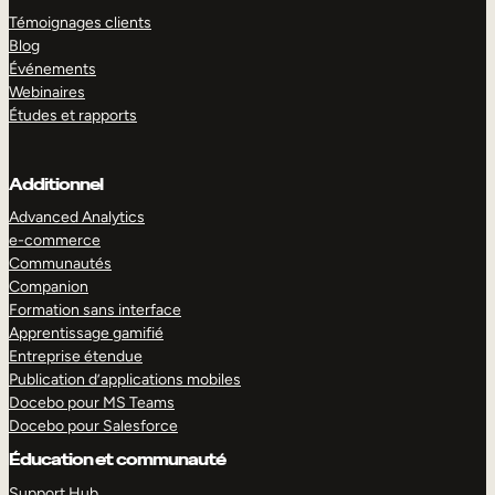
Témoignages clients
Blog
Événements
Webinaires
Études et rapports
Additionnel
Advanced Analytics
e-commerce
Communautés
Companion
Formation sans interface
Apprentissage gamifié
Entreprise étendue
Publication d’applications mobiles
Docebo pour MS Teams
Docebo pour Salesforce
Éducation et communauté
Support Hub