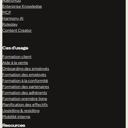
AgentHub
Enterprise Knowledge
MCP
Harmony AI
Roleplay
Content Creator
Cas d’usage
Formation client
Aide à la vente
Onboarding des employés
Formation des employés
Formation à la conformité
Formation des partenaires
Formation des adhérents
Formation première ligne
Planification des effectifs
Upskilling & reskilling
Mobilité interne
Resources