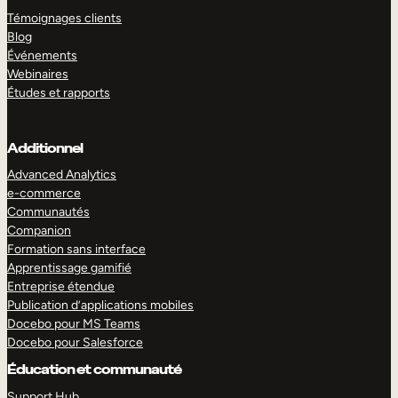
Témoignages clients
Blog
Événements
Webinaires
Études et rapports
Additionnel
Advanced Analytics
e-commerce
Communautés
Companion
Formation sans interface
Apprentissage gamifié
Entreprise étendue
Publication d’applications mobiles
Docebo pour MS Teams
Docebo pour Salesforce
Éducation et communauté
Support Hub