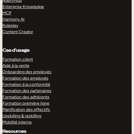
AgentHub
Enterprise Knowledge
MCP
Harmony AI
Roleplay
Content Creator
Cas d’usage
Formation client
Aide à la vente
Onboarding des employés
Formation des employés
Formation à la conformité
Formation des partenaires
Formation des adhérents
Formation première ligne
Planification des effectifs
Upskilling & reskilling
Mobilité interne
Resources