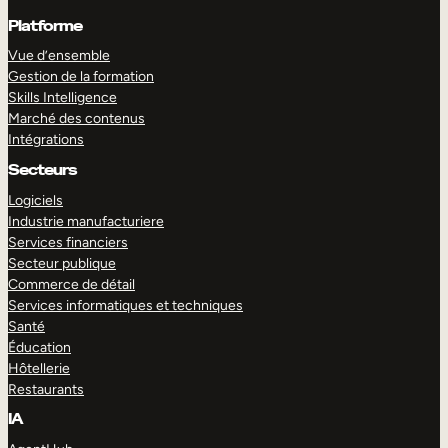
Platforme
Vue d’ensemble
Gestion de la formation
Skills Intelligence
Marché des contenus
Intégrations
Secteurs
Logiciels
Industrie manufacturiere
Services financiers
Secteur publique
Commerce de détail
Services informatiques et techniques
Santé
Éducation
Hôtellerie
Restaurants
IA