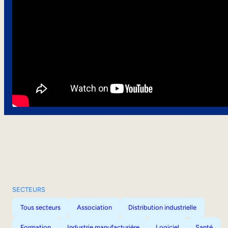
SECTEURS
Tous secteurs
Association
Distribution industrielle
Formation
Industrie manufacturière
Logiciel
Santé