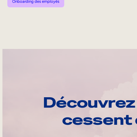
Onboarding des employés
Découvrez 
cessent 