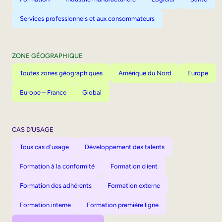
Services professionnels et aux consommateurs
ZONE GÉOGRAPHIQUE
Toutes zones géographiques
Amérique du Nord
Europe
Europe – France
Global
CAS D’USAGE
Tous cas d'usage
Développement des talents
Formation à la conformité
Formation client
Formation des adhérents
Formation externe
Formation interne
Formation première ligne