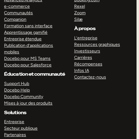
e-commerce
Rexel
Communautés
Zoom
Companion
Silæ
Formation sans interface
À propos
Apprentissage gamifié
L’entreprise
Entreprise étendue
Ressources graphiques
Publication d’applications
Investisseurs
mobiles
Carrières
Docebo pour MS Teams
Récompenses
Docebo pour Salesforce
Infos IA
Éducation et communauté
Contactez-nous
Support Hub
Docebo Help
Docebo Community
Mises à jour des produits
Solutions
Entreprise
Secteur publique
Partenaires