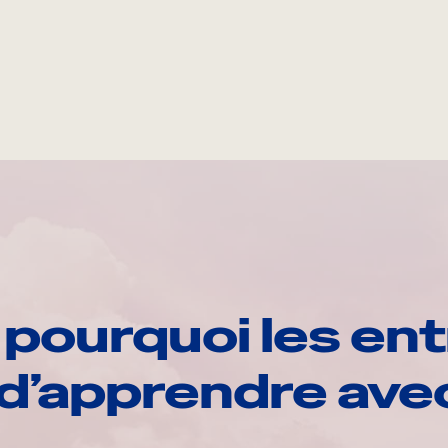
pourquoi les ent
d’apprendre av