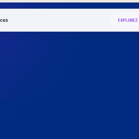
ces
EXPLOREZ
és
on fonctio
té
e
 preuve.