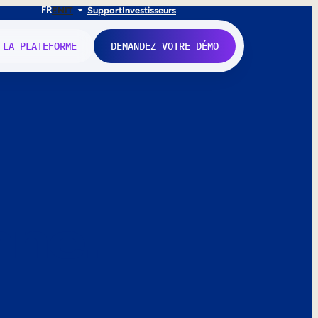
FR
EN
IT
Support
Investisseurs
 LA PLATEFORME
DEMANDEZ VOTRE DÉMO
nne.