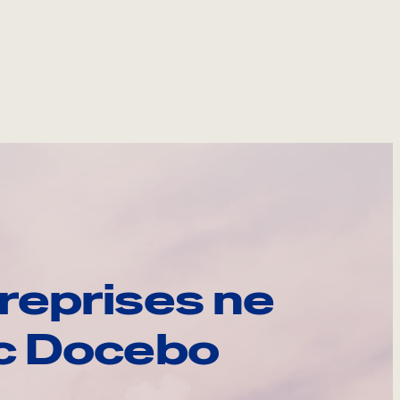
reprises ne
ec Docebo