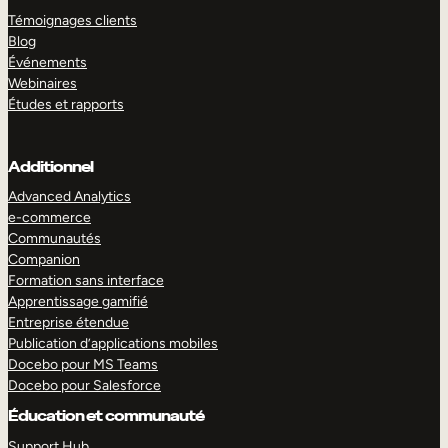
Témoignages clients
Blog
Événements
Webinaires
Études et rapports
Additionnel
Advanced Analytics
e-commerce
Communautés
Companion
Formation sans interface
Apprentissage gamifié
Entreprise étendue
Publication d’applications mobiles
Docebo pour MS Teams
Docebo pour Salesforce
Éducation et communauté
Support Hub