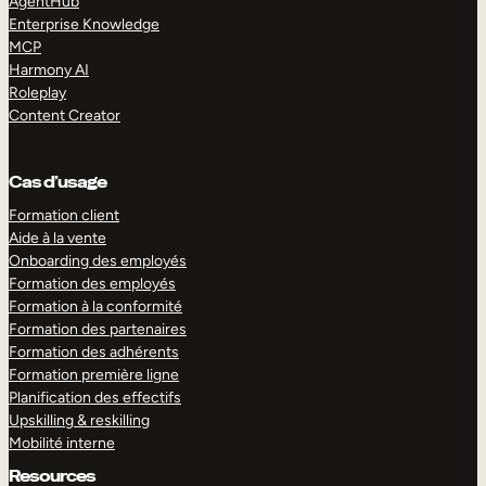
AgentHub
Enterprise Knowledge
MCP
Harmony AI
Roleplay
Content Creator
Cas d’usage
Formation client
Aide à la vente
Onboarding des employés
Formation des employés
Formation à la conformité
Formation des partenaires
Formation des adhérents
Formation première ligne
Planification des effectifs
Upskilling & reskilling
Mobilité interne
Resources