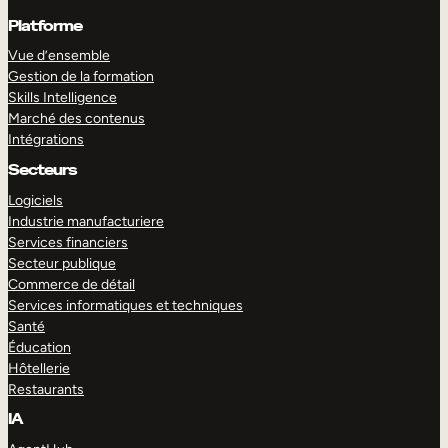
Platforme
Vue d’ensemble
Gestion de la formation
Skills Intelligence
Marché des contenus
Intégrations
Secteurs
Logiciels
Industrie manufacturiere
Services financiers
Secteur publique
Commerce de détail
Services informatiques et techniques
Santé
Éducation
Hôtellerie
Restaurants
IA