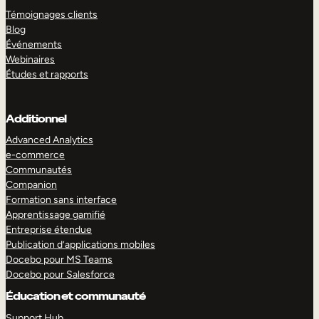
Témoignages clients
Blog
Événements
Webinaires
Études et rapports
Additionnel
Advanced Analytics
e-commerce
Communautés
Companion
Formation sans interface
Apprentissage gamifié
Entreprise étendue
Publication d’applications mobiles
Docebo pour MS Teams
Docebo pour Salesforce
Éducation et communauté
Support Hub