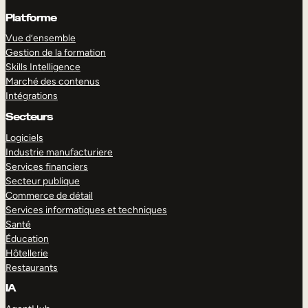
Platforme
Vue d’ensemble
Gestion de la formation
Skills Intelligence
Marché des contenus
Intégrations
Secteurs
Logiciels
Industrie manufacturiere
Services financiers
Secteur publique
Commerce de détail
Services informatiques et techniques
Santé
Éducation
Hôtellerie
Restaurants
IA