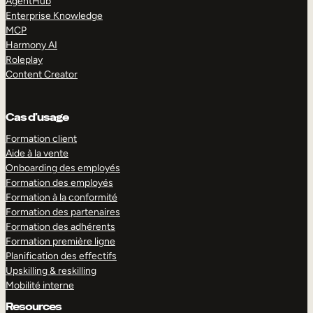
AgentHub
Enterprise Knowledge
MCP
Harmony AI
Roleplay
Content Creator
Cas d’usage
Formation client
Aide à la vente
Onboarding des employés
Formation des employés
Formation à la conformité
Formation des partenaires
Formation des adhérents
Formation première ligne
Planification des effectifs
Upskilling & reskilling
Mobilité interne
Resources