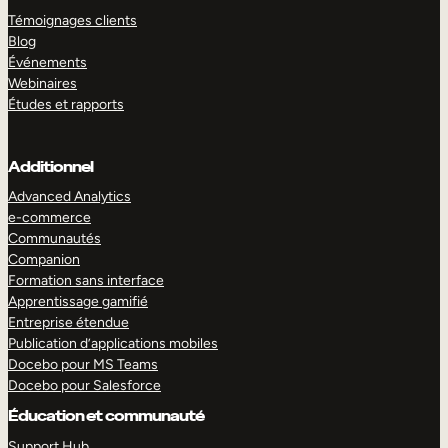
Témoignages clients
Blog
Événements
Webinaires
Études et rapports
Additionnel
Advanced Analytics
e-commerce
Communautés
Companion
Formation sans interface
Apprentissage gamifié
Entreprise étendue
Publication d’applications mobiles
Docebo pour MS Teams
Docebo pour Salesforce
Éducation et communauté
Support Hub