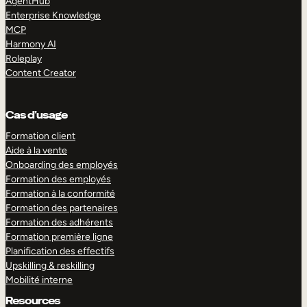
AgentHub
Enterprise Knowledge
MCP
Harmony AI
Roleplay
Content Creator
Cas d’usage
Formation client
Aide à la vente
Onboarding des employés
Formation des employés
Formation à la conformité
Formation des partenaires
Formation des adhérents
Formation première ligne
Planification des effectifs
Upskilling & reskilling
Mobilité interne
Resources