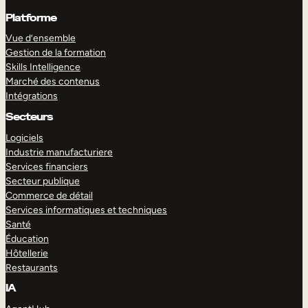
Platforme
Vue d’ensemble
Gestion de la formation
Skills Intelligence
Marché des contenus
Intégrations
Secteurs
Logiciels
Industrie manufacturiere
Services financiers
Secteur publique
Commerce de détail
Services informatiques et techniques
Santé
Éducation
Hôtellerie
Restaurants
IA