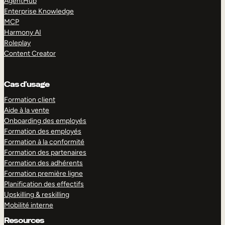
AgentHub
Enterprise Knowledge
MCP
Harmony AI
Roleplay
Content Creator
Cas d’usage
Formation client
Aide à la vente
Onboarding des employés
Formation des employés
Formation à la conformité
Formation des partenaires
Formation des adhérents
Formation première ligne
Planification des effectifs
Upskilling & reskilling
Mobilité interne
Resources