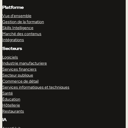
Platforme
Vue d’ensemble
Gestion de la formation
Skills Intelligence
Marché des contenus
Intégrations
Secteurs
Logiciels
Industrie manufacturiere
Services financiers
Secteur publique
Commerce de détail
Services informatiques et techniques
Santé
Éducation
Hôtellerie
Restaurants
IA