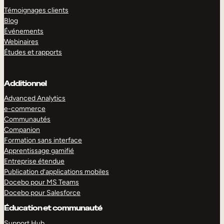
Témoignages clients
Blog
Événements
Webinaires
Études et rapports
Additionnel
Advanced Analytics
e-commerce
Communautés
Companion
Formation sans interface
Apprentissage gamifié
Entreprise étendue
Publication d’applications mobiles
Docebo pour MS Teams
Docebo pour Salesforce
Éducation et communauté
Support Hub