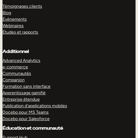
Témoignages clients
Blog
Événements
Webinaires
Études et rapports
Additionnel
Advanced Analytics
e-commerce
Communautés
Companion
Formation sans interface
Apprentissage gamifié
Entreprise étendue
Publication d’applications mobiles
Docebo pour MS Teams
Docebo pour Salesforce
Éducation et communauté
Support Hub