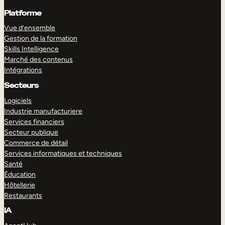
Platforme
Vue d’ensemble
Gestion de la formation
Skills Intelligence
Marché des contenus
Intégrations
Secteurs
Logiciels
Industrie manufacturiere
Services financiers
Secteur publique
Commerce de détail
Services informatiques et techniques
Santé
Éducation
Hôtellerie
Restaurants
IA