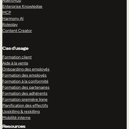
AgentHub
Enterprise Knowledge
MCP
Harmony AI
Roleplay
Content Creator
Cas d’usage
Formation client
Aide à la vente
Onboarding des employés
Formation des employés
Formation à la conformité
Formation des partenaires
Formation des adhérents
Formation première ligne
Planification des effectifs
Upskilling & reskilling
Mobilité interne
Resources